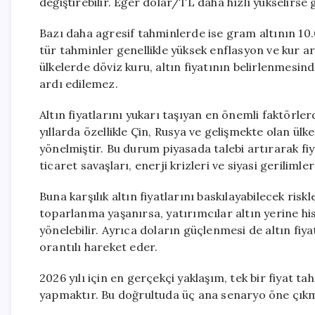
değiştirebilir. Eğer dolar/TL daha hızlı yükselirse 
Bazı daha agresif tahminlerde ise gram altının 10.
tür tahminler genellikle yüksek enflasyon ve kur ar
ülkelerde döviz kuru, altın fiyatının belirlenmesin
ardı edilemez.
Altın fiyatlarını yukarı taşıyan en önemli faktörle
yıllarda özellikle Çin, Rusya ve gelişmekte olan ülk
yönelmiştir. Bu durum piyasada talebi artırarak fi
ticaret savaşları, enerji krizleri ve siyasi geriliml
Buna karşılık altın fiyatlarını baskılayabilecek ri
toparlanma yaşanırsa, yatırımcılar altın yerine hiss
yönelebilir. Ayrıca doların güçlenmesi de altın fiyat
orantılı hareket eder.
2026 yılı için en gerçekçi yaklaşım, tek bir fiyat 
yapmaktır. Bu doğrultuda üç ana senaryo öne çık