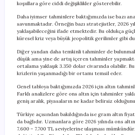
koşullara göre ciddi değişiklikler gösterebilir.
Daha iyimser tahminlere baktığımızda ise bazı anali
savunmaktadır. Örneğin bazı stratejistler, 2026 yı
yaklaşabileceğini ifade etmektedir. Bu oldukça güçl
küresel kriz veya büyük jeopolitik gerilimler gibi 
Diğer yandan daha temkinli tahminler de bulunmakt
düşük ama yine de artış içeren tahminler yapmakt
ortalama yaklaşık 3.350 dolar civarında olabilir. 
krizlerin yaşanmadığı bir ortamı temsil eder.
Genel tabloya baktığımızda 2026 için altın tahminl
Farklı analizlere göre ons altın için tahminler yak
geniş aralık, piyasaların ne kadar belirsiz olduğu
Türkiye açısından bakıldığında ise gram altın fiy
da bağlıdır. Uzmanlara göre 2026 yılında ons alt
7.600 – 7.700 TL seviyelerine ulaşması mümkündür.