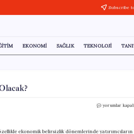
Subscribe t
ĞİTİM
EKONOMİ
SAĞLIK
TEKNOLOJİ
TANI
 Olacak?
2027
yorumlar kapal
Yılında
Altın
Fiyatları
Ne
 özellikle ekonomik belirsizlik dönemlerinde yatırımcıların