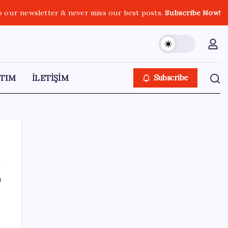
o our newsletter & never miss our best posts.
Subscribe Now!
TIM
İLETİŞİM
Subscribe
ı
SON YAZILAR
Resmi Gazete’de bugün (08.08.2026)