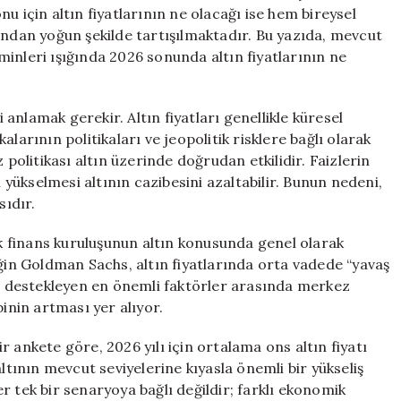
Olacak?
onu için altın fiyatlarının ne olacağı ise hem bireysel
için
ından yoğun şekilde tartışılmaktadır. Bu yazıda, mevcut
inleri ışığında 2026 sonunda altın fiyatlarının ne
i anlamak gerekir. Altın fiyatları genellikle küresel
larının politikaları ve jeopolitik risklere bağlı olarak
 politikası altın üzerinde doğrudan etkilidir. Faizlerin
n yükselmesi altının cazibesini azaltabilir. Bunun nedeni,
sıdır.
 finans kuruluşunun altın konusunda genel olarak
eğin Goldman Sachs, altın fiyatlarında orta vadede “yavaş
şi destekleyen en önemli faktörler arasında merkez
binin artması yer alıyor.
 ankete göre, 2026 yılı için ortalama ons altın fiyatı
ltının mevcut seviyelerine kıyasla önemli bir yükseliş
r tek bir senaryoya bağlı değildir; farklı ekonomik