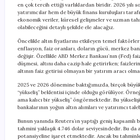
en çok tercih ettiği varlıklardan biridir. 2026 yılı s
yatırımcılar hem de büyük finans kuruluşları taraf
ekonomik veriler, küresel gelişmeler ve uzman tahm
olabileceğini detaylı şekilde ele alacağız.
Öncelikle altın fiyatlarını etkileyen temel faktörler
enflasyon, faiz oranları, doların gücü, merkez banka
değişir. Özellikle ABD Merkez Bankası’nın (Fed) faiz
düşmesi, altını daha cazip hale getirirken; faizleri
altının faiz getirisi olmayan bir yatırım aracı olma
2025 ve 2026 dönemine baktığımızda, birçok büyük
“yükseliş” beklentisi içinde olduğu görülüyor. Örn
ama kalıcı bir yükseliş” öngörmektedir. Bu yükseli
bankalarının yoğun altın alımları ve yatırımcı tale
Bunun yanında Reuters’ın yaptığı geniş kapsamlı bir
tahmini yaklaşık 4.746 dolar seviyesindedir. Bu da a
potansiyeline işaret etmektedir. Ancak bu tahminle