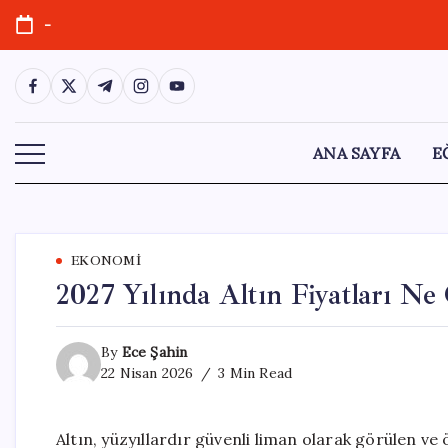
Skip
-
to
content
https://www.facebook.com/
https://twitter.com/
https://t.me/
https://www.instagram.com/
https://youtube.com/
ANA SAYFA
E
EKONOMI
2027 Yılında Altın Fiyatları Ne
By
Ece Şahin
22 Nisan 2026
3 Min Read
Altın, yüzyıllardır güvenli liman olarak görülen ve