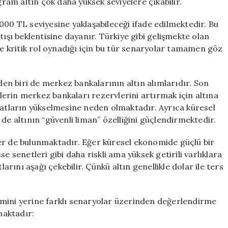
gram altın çok daha yüksek seviyelere çıkabilir.
000 TL seviyesine yaklaşabileceği ifade edilmektedir. Bu
tışı beklentisine dayanır. Türkiye gibi gelişmekte olan
de kritik rol oynadığı için bu tür senaryolar tamamen göz
rden biri de merkez bankalarının altın alımlarıdır. Son
elerin merkez bankaları rezervlerini artırmak için altına
yatların yükselmesine neden olmaktadır. Ayrıca küresel
er de altının “güvenli liman” özelliğini güçlendirmektedir.
skler de bulunmaktadır. Eğer küresel ekonomide güçlü bir
e senetleri gibi daha riskli ama yüksek getirili varlıklara
larını aşağı çekebilir. Çünkü altın genellikle dolar ile ters
tahmini yerine farklı senaryolar üzerinden değerlendirme
maktadır: