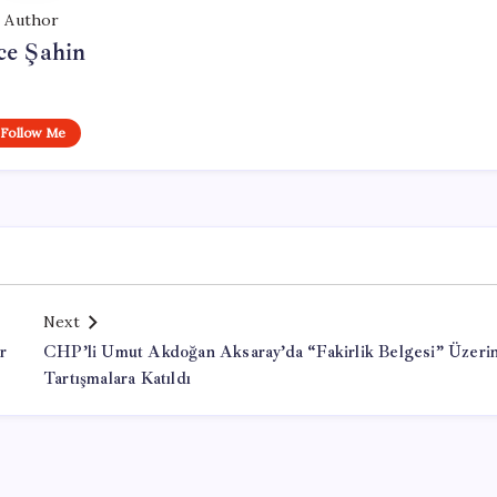
Author
ce Şahin
Follow Me
Next
r
CHP’li Umut Akdoğan Aksaray’da “Fakirlik Belgesi” Üzeri
Tartışmalara Katıldı