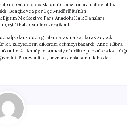
Gösterisinde
nalp’in performansıyla unutulmaz anlara sahne oldu.
Parladı
ldi. Gençlik ve Spor İlçe Müdürlüğü’nün
için
k Eğitim Merkezi ve Pars Anadolu Halk Dansları
it çeşitli halk oyunları sergilendi.
rdenalp, dans eden grubun arasına katılarak zeybek
ürler, izleyicilerin dikkatini çekmeyi başardı. Anne Kübra
ktadır. Ardenalp’in, annesiyle birlikte provalara katıldığ
ğrenildi. Bu sevimli an, bayram coşkusunu daha da