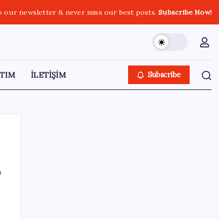
o our newsletter & never miss our best posts.
Subscribe Now!
TIM
İLETİŞİM
Subscribe
ı
SON YAZILAR
KOBİ’ler için akıllı üretim üssü