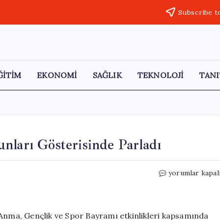
Subscribe t
ĞİTİM
EKONOMİ
SAĞLIK
TEKNOLOJİ
TANI
nları Gösterisinde Parladı
3
yorumlar kapal
Yaşındaki
Ardenalp,
Halk
Oyunları
 Anma, Gençlik ve Spor Bayramı etkinlikleri kapsamında