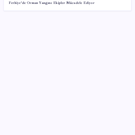
Fethiye’de Orman Yangını: Ekipler Mücadele Ediyor
SON YAZILAR
Erdoğan’dan ‘Mekke Ortak Savunma Anlaşması’
açıklaması: ‘Hiçbir ülkeyi hedef almıyor’
‘Tek çatı altında toplanmalı’ dedi: Akın Gürlek’ten
‘internet gazeteciliği’ için yasa sinyali mi?
OpenAI’ın İlk Cihazı için Fiyat ve Tasarım Belli Oldu
PS5 Pro için PSSR 2.0 Güncellemesi Yolda: Tüm
Oyunlara Geliyor