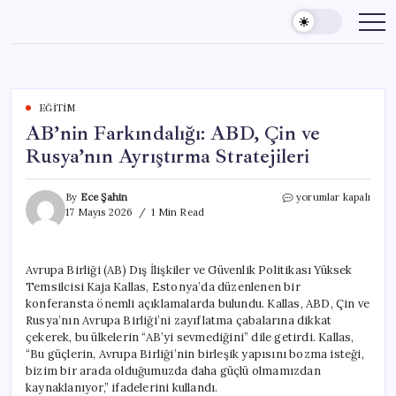
Skip
to
content
EĞITIM
AB’nin Farkındalığı: ABD, Çin ve
Rusya’nın Ayrıştırma Stratejileri
AB’nin
By
Ece Şahin
yorumlar kapalı
Farkındalığı:
17 Mayıs 2026
1 Min Read
ABD,
Çin
ve
Avrupa Birliği (AB) Dış İlişkiler ve Güvenlik Politikası Yüksek
Rusya’nın
Temsilcisi Kaja Kallas, Estonya’da düzenlenen bir
Ayrıştırma
Stratejileri
konferansta önemli açıklamalarda bulundu. Kallas, ABD, Çin ve
için
Rusya’nın Avrupa Birliği’ni zayıflatma çabalarına dikkat
çekerek, bu ülkelerin “AB’yi sevmediğini” dile getirdi. Kallas,
“Bu güçlerin, Avrupa Birliği’nin birleşik yapısını bozma isteği,
bizim bir arada olduğumuzda daha güçlü olmamızdan
kaynaklanıyor,” ifadelerini kullandı.