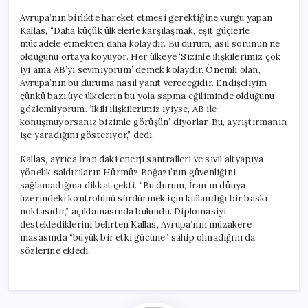
Avrupa’nın birlikte hareket etmesi gerektiğine vurgu yapan
Kallas, “Daha küçük ülkelerle karşılaşmak, eşit güçlerle
mücadele etmekten daha kolaydır. Bu durum, asıl sorunun ne
olduğunu ortaya koyuyor. Her ülkeye ‘Sizinle ilişkilerimiz çok
iyi ama AB’yi sevmiyorum’ demek kolaydır. Önemli olan,
Avrupa’nın bu duruma nasıl yanıt vereceğidir. Endişeliyim
çünkü bazı üye ülkelerin bu yola sapma eğiliminde olduğunu
gözlemliyorum. ‘İkili ilişkilerimiz iyiyse, AB ile
konuşmuyorsanız bizimle görüşün’ diyorlar. Bu, ayrıştırmanın
işe yaradığını gösteriyor,” dedi.
Kallas, ayrıca İran’daki enerji santralleri ve sivil altyapıya
yönelik saldırıların Hürmüz Boğazı’nın güvenliğini
sağlamadığına dikkat çekti. “Bu durum, İran’ın dünya
üzerindeki kontrolünü sürdürmek için kullandığı bir baskı
noktasıdır,” açıklamasında bulundu. Diplomasiyi
desteklediklerini belirten Kallas, Avrupa’nın müzakere
masasında “büyük bir etki gücüne” sahip olmadığını da
sözlerine ekledi.