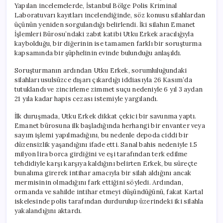
Yapılan incelemelerde, İstanbul Bölge Polis Kriminal
Laboratuvarı kayıtları incelendiğinde, söz konusu silahlardan
üçünün yeniden sorgulandığı belirlendi. İki silahın Emanet
İşlemleri Bürosu’ndaki zabıt katibi Utku Erkek aracılığıyla
kaybolduğu, bir diğerinin ise tamamen farklı bir soruşturma
kapsamında bir şüphelinin evinde bulunduğu anlaşıldı.
Soruşturmanın ardından Utku Erkek, sorumluluğundaki
silahları usulsüzce dışarı çıkardığı iddiasıyla 26 Kasım’da
tutuklandı ve zincirleme zimmet suçu nedeniyle 6 yıl 3 aydan
21 yıla kadar hapis cezası istemiyle yargılandı.
İlk duruşmada, Utku Erkek dikkat çekici bir savunma yaptı.
Emanet bürosuna ilk başladığında herhangi bir envanter veya
sayım işlemi yapılmadığını, bu nedenle depoda ciddi bir
düzensizlik yaşandığını ifade etti. Sanal bahis nedeniyle 1.5
milyon lira borca girdiğini ve eşi tarafından terk edilme
tehdidiyle karşı karşıya kaldığını belirten Erkek, bu süreçte
bunalıma girerek intihar amacıyla bir silah aldığını ancak
mermisinin olmadığını fark ettiğini söyledi. Ardından,
ormanda ve sahilde intihar etmeyi düşündüğünü, fakat Kartal
iskelesinde polis tarafından durdurulup üzerindeki iki silahla
yakalandığını aktardı.