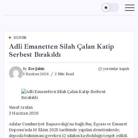
Skip
to
content
EĞITIM
Adli Emanetten Silah Çalan Katip
Serbest Bırakıldı
Adli
By
Ece Şahin
yorumlar kapalı
Emanetten
3 Haziran 2026
2 Min Read
Silah
Çalan
Katip
Serbest
Bırakıldı
için
Yusuf Arslan
3 Haziran 2026
Adalar Cumhuriyet Başsavcılığı’na bağlı Suç Eşyası ve Emanet
Deposu’nda 10 Ekim 2025 tarihinde yapılan denetimlerde,
depoda bulunması gereken 12 silahın kaybolduğu tespit edildi.