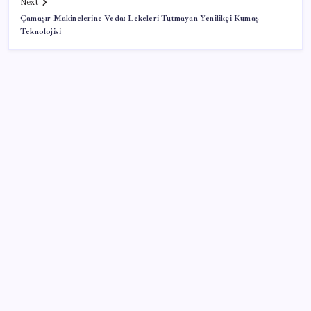
Next
Çamaşır Makinelerine Veda: Lekeleri Tutmayan Yenilikçi Kumaş
Teknolojisi
SON YAZILAR
KOBİ’ler için akıllı üretim üssü
Yargıtay’dan kritik karar: SGK emekliye faiz
ödeyecek!
Resmi Gazete’de bugün (08.08.2026)
Erdoğan’dan ‘Mekke Ortak Savunma Anlaşması’
açıklaması: ‘Hiçbir ülkeyi hedef almıyor’