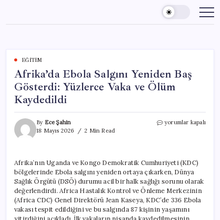
Skip
to
content
EĞITIM
Afrika’da Ebola Salgını Yeniden Baş
Gösterdi: Yüzlerce Vaka ve Ölüm
Kaydedildi
Afrika’da
By
Ece Şahin
yorumlar kapalı
Ebola
18 Mayıs 2026
2 Min Read
Salgını
Yeniden
Baş
Afrika’nın Uganda ve Kongo Demokratik Cumhuriyeti (KDC)
Gösterdi:
bölgelerinde Ebola salgını yeniden ortaya çıkarken, Dünya
Yüzlerce
Vaka
Sağlık Örgütü (DSÖ) durumu acil bir halk sağlığı sorunu olarak
ve
değerlendirdi. Africa Hastalık Kontrol ve Önleme Merkezinin
Ölüm
(Africa CDC) Genel Direktörü Jean Kaseya, KDC’de 336 Ebola
Kaydedildi
vakası tespit edildiğini ve bu salgında 87 kişinin yaşamını
için
yitirdiğini açıkladı. İlk vakaların nisanda kaydedilmesinin