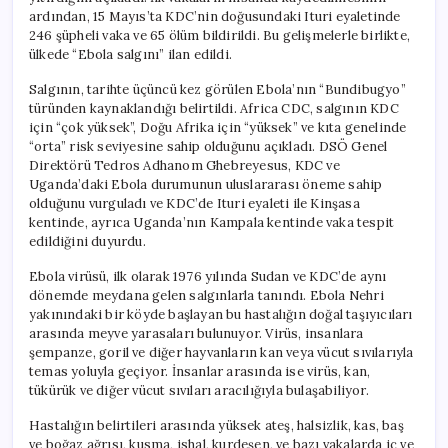
ardından, 15 Mayıs’ta KDC’nin doğusundaki Ituri eyaletinde
246 şüpheli vaka ve 65 ölüm bildirildi. Bu gelişmelerle birlikte,
ülkede “Ebola salgını” ilan edildi.
Salgının, tarihte üçüncü kez görülen Ebola’nın “Bundibugyo”
türünden kaynaklandığı belirtildi. Africa CDC, salgının KDC
için “çok yüksek”, Doğu Afrika için “yüksek” ve kıta genelinde
“orta” risk seviyesine sahip olduğunu açıkladı. DSÖ Genel
Direktörü Tedros Adhanom Ghebreyesus, KDC ve
Uganda’daki Ebola durumunun uluslararası öneme sahip
olduğunu vurguladı ve KDC’de Ituri eyaleti ile Kinşasa
kentinde, ayrıca Uganda’nın Kampala kentinde vaka tespit
edildiğini duyurdu.
Ebola virüsü, ilk olarak 1976 yılında Sudan ve KDC’de aynı
dönemde meydana gelen salgınlarla tanındı. Ebola Nehri
yakınındaki bir köyde başlayan bu hastalığın doğal taşıyıcıları
arasında meyve yarasaları bulunuyor. Virüs, insanlara
şempanze, goril ve diğer hayvanların kan veya vücut sıvılarıyla
temas yoluyla geçiyor. İnsanlar arasında ise virüs, kan,
tükürük ve diğer vücut sıvıları aracılığıyla bulaşabiliyor.
Hastalığın belirtileri arasında yüksek ateş, halsizlik, kas, baş
ve boğaz ağrısı, kusma, ishal, kurdeşen, ve bazı vakalarda iç ve