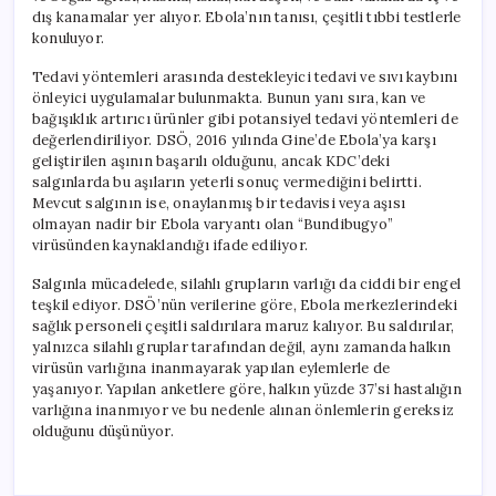
dış kanamalar yer alıyor. Ebola’nın tanısı, çeşitli tıbbi testlerle
konuluyor.
Tedavi yöntemleri arasında destekleyici tedavi ve sıvı kaybını
önleyici uygulamalar bulunmakta. Bunun yanı sıra, kan ve
bağışıklık artırıcı ürünler gibi potansiyel tedavi yöntemleri de
değerlendiriliyor. DSÖ, 2016 yılında Gine’de Ebola’ya karşı
geliştirilen aşının başarılı olduğunu, ancak KDC’deki
salgınlarda bu aşıların yeterli sonuç vermediğini belirtti.
Mevcut salgının ise, onaylanmış bir tedavisi veya aşısı
olmayan nadir bir Ebola varyantı olan “Bundibugyo”
virüsünden kaynaklandığı ifade ediliyor.
Salgınla mücadelede, silahlı grupların varlığı da ciddi bir engel
teşkil ediyor. DSÖ’nün verilerine göre, Ebola merkezlerindeki
sağlık personeli çeşitli saldırılara maruz kalıyor. Bu saldırılar,
yalnızca silahlı gruplar tarafından değil, aynı zamanda halkın
virüsün varlığına inanmayarak yapılan eylemlerle de
yaşanıyor. Yapılan anketlere göre, halkın yüzde 37’si hastalığın
varlığına inanmıyor ve bu nedenle alınan önlemlerin gereksiz
olduğunu düşünüyor.