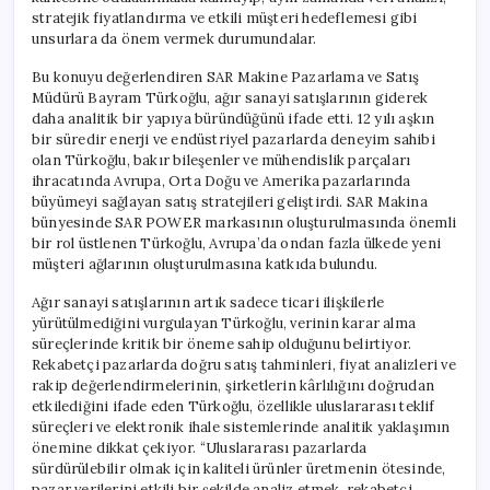
stratejik fiyatlandırma ve etkili müşteri hedeflemesi gibi
unsurlara da önem vermek durumundalar.
Bu konuyu değerlendiren SAR Makine Pazarlama ve Satış
Müdürü Bayram Türkoğlu, ağır sanayi satışlarının giderek
daha analitik bir yapıya büründüğünü ifade etti. 12 yılı aşkın
bir süredir enerji ve endüstriyel pazarlarda deneyim sahibi
olan Türkoğlu, bakır bileşenler ve mühendislik parçaları
ihracatında Avrupa, Orta Doğu ve Amerika pazarlarında
büyümeyi sağlayan satış stratejileri geliştirdi. SAR Makina
bünyesinde SAR POWER markasının oluşturulmasında önemli
bir rol üstlenen Türkoğlu, Avrupa’da ondan fazla ülkede yeni
müşteri ağlarının oluşturulmasına katkıda bulundu.
Ağır sanayi satışlarının artık sadece ticari ilişkilerle
yürütülmediğini vurgulayan Türkoğlu, verinin karar alma
süreçlerinde kritik bir öneme sahip olduğunu belirtiyor.
Rekabetçi pazarlarda doğru satış tahminleri, fiyat analizleri ve
rakip değerlendirmelerinin, şirketlerin kârlılığını doğrudan
etkilediğini ifade eden Türkoğlu, özellikle uluslararası teklif
süreçleri ve elektronik ihale sistemlerinde analitik yaklaşımın
önemine dikkat çekiyor. “Uluslararası pazarlarda
sürdürülebilir olmak için kaliteli ürünler üretmenin ötesinde,
pazar verilerini etkili bir şekilde analiz etmek, rekabetçi