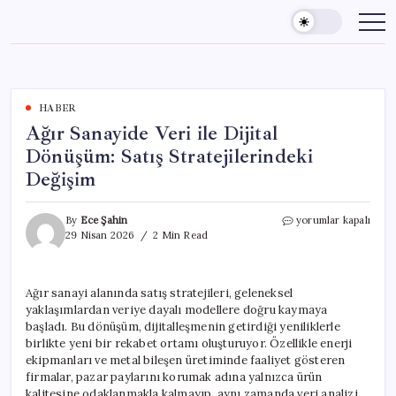
Skip
to
content
HABER
Ağır Sanayide Veri ile Dijital
Dönüşüm: Satış Stratejilerindeki
Değişim
Ağır
By
Ece Şahin
yorumlar kapalı
Sanayide
29 Nisan 2026
2 Min Read
Veri
ile
Dijital
Ağır sanayi alanında satış stratejileri, geleneksel
Dönüşüm:
yaklaşımlardan veriye dayalı modellere doğru kaymaya
Satış
Stratejilerindeki
başladı. Bu dönüşüm, dijitalleşmenin getirdiği yeniliklerle
Değişim
birlikte yeni bir rekabet ortamı oluşturuyor. Özellikle enerji
için
ekipmanları ve metal bileşen üretiminde faaliyet gösteren
firmalar, pazar paylarını korumak adına yalnızca ürün
kalitesine odaklanmakla kalmayıp, aynı zamanda veri analizi,