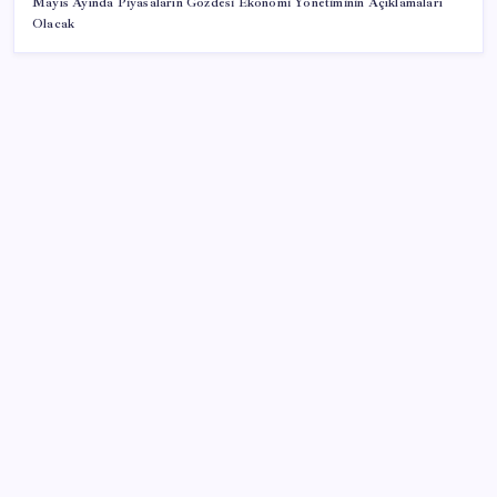
Mayıs Ayında Piyasaların Gözdesi Ekonomi Yönetiminin Açıklamaları
Olacak
SON YAZILAR
KOBİ’ler için akıllı üretim üssü
Yargıtay’dan kritik karar: SGK emekliye faiz
ödeyecek!
Resmi Gazete’de bugün (08.08.2026)
Erdoğan’dan ‘Mekke Ortak Savunma Anlaşması’
açıklaması: ‘Hiçbir ülkeyi hedef almıyor’