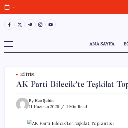
Skip
-
to
content
https://www.facebook.com/
https://twitter.com/
https://t.me/
https://www.instagram.com/
https://youtube.com/
ANA SAYFA
E
EĞITIM
AK Parti Bilecik’te Teşkilat Top
By
Ece Şahin
11 Haziran 2026
1 Min Read