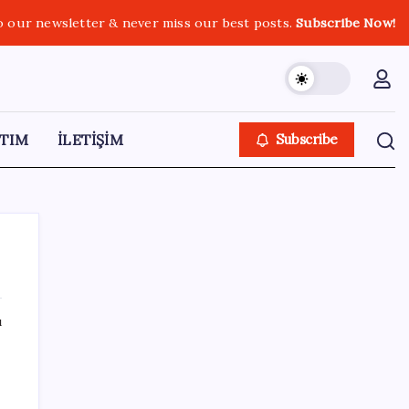
o our newsletter & never miss our best posts.
Subscribe Now!
TIM
İLETİŞİM
Subscribe
ı
SON YAZILAR
Erdoğan’dan ‘Mekke Ortak Savunma
Anlaşması’ açıklaması: ‘Hiçbir ülkeyi hedef