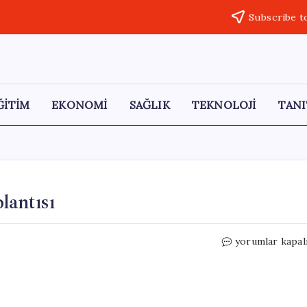
Subscribe t
ĞİTİM
EKONOMİ
SAĞLIK
TEKNOLOJİ
TANI
lantısı
AK
yorumlar kapal
Parti
Bilecik’te
Teşkilat
Toplantısı