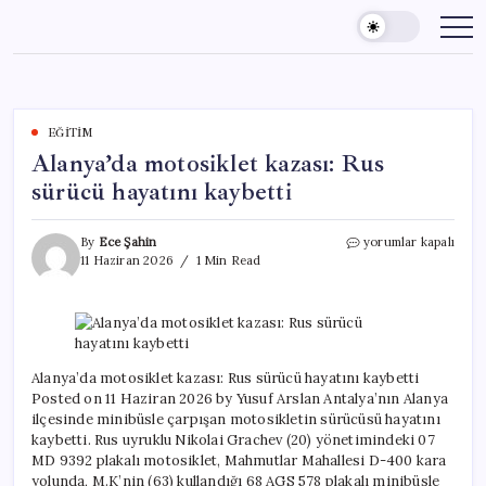
Skip
to
content
EĞITIM
Alanya’da motosiklet kazası: Rus
sürücü hayatını kaybetti
Alanya’da
By
Ece Şahin
yorumlar kapalı
motosiklet
11 Haziran 2026
1 Min Read
kazası:
Rus
sürücü
hayatını
kaybetti
için
Alanya’da motosiklet kazası: Rus sürücü hayatını kaybetti
Posted on 11 Haziran 2026 by Yusuf Arslan Antalya’nın Alanya
ilçesinde minibüsle çarpışan motosikletin sürücüsü hayatını
kaybetti. Rus uyruklu Nikolai Grachev (20) yönetimindeki 07
MD 9392 plakalı motosiklet, Mahmutlar Mahallesi D-400 kara
yolunda, M.K’nin (63) kullandığı 68 AGS 578 plakalı minibüsle