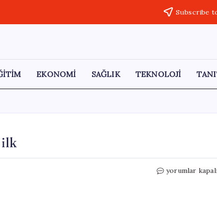
Subscribe t
ĞİTİM
EKONOMİ
SAĞLIK
TEKNOLOJİ
TANI
 ilk
Altın
yorumlar kapal
fiyatlarında
7
ay
sonra