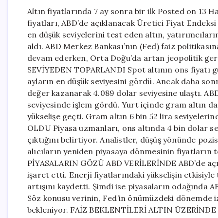
Altın fiyatlarında 7 ay sonra bir ilk Posted on 13 
fiyatları, ABD’de açıklanacak Üretici Fiyat Endeksi
en düşük seviyelerini test eden altın, yatırımcılar
aldı. ABD Merkez Bankası’nın (Fed) faiz politikasına
devam ederken, Orta Doğu’da artan jeopolitik geri
SEVİYEDEN TOPARLANDI Spot altının ons fiyatı gün
ayların en düşük seviyesini gördü. Ancak daha sonra
değer kazanarak 4.089 dolar seviyesine ulaştı. ABD 
seviyesinde işlem gördü. Yurt içinde gram altın da
yükselişe geçti. Gram altın 6 bin 52 lira seviyel
OLDU Piyasa uzmanları, ons altında 4 bin dolar sev
çıktığını belirtiyor. Analistler, düşüş yönünde poz
alıcıların yeniden piyasaya dönmesinin fiyatların 
PİYASALARIN GÖZÜ ABD VERİLERİNDE ABD’de açıkla
işaret etti. Enerji fiyatlarındaki yükselişin etkisiyl
artışını kaydetti. Şimdi ise piyasaların odağında A
Söz konusu verinin, Fed’in önümüzdeki dönemde izle
bekleniyor. FAİZ BEKLENTİLERİ ALTIN ÜZERİNDE 