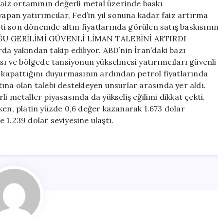
iz ortamının değerli metal üzerinde baskı
yapan yatırımcılar, Fed’in yıl sonuna kadar faiz artırma
enti son dönemde altın fiyatlarında görülen satış baskısını
 DOĞU GERİLİMİ GÜVENLİ LİMAN TALEBİNİ ARTIRDI
da yakından takip ediliyor. ABD’nin İran’daki bazı
ası ve bölgede tansiyonun yükselmesi yatırımcıları güvenli
ı kapattığını duyurmasının ardından petrol fiyatlarında
altına olan talebi destekleyen unsurlar arasında yer aldı.
aller piyasasında da yükseliş eğilimi dikkat çekti.
ken, platin yüzde 0,6 değer kazanarak 1.673 dolar
le 1.239 dolar seviyesine ulaştı.