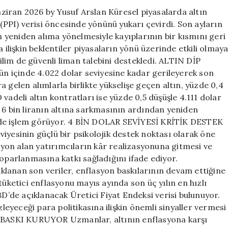
bir
Haziran 2026 by Yusuf Arslan Küresel piyasalarda altın
ilk
 (PPI) verisi öncesinde yönünü yukarı çevirdi. Son ayların
için
ın yeniden alıma yönelmesiyle kayıplarının bir kısmını geri
 ilişkin beklentiler piyasaların yönü üzerinde etkili olmay
lim de güvenli liman talebini destekledi. ALTIN DİP
 içinde 4.022 dolar seviyesine kadar gerileyerek son
 gelen alımlarla birlikte yükselişe geçen altın, yüzde 0,4
vadeli altın kontratları ise yüzde 0,5 düşüşle 4.111 dolar
 6 bin liranın altına sarkmasının ardından yeniden
erinde işlem görüyor. 4 BİN DOLAR SEVİYESİ KRİTİK DESTEK
iyesinin güçlü bir psikolojik destek noktası olarak öne
isyon alan yatırımcıların kâr realizasyonuna gitmesi ve
toparlanmasına katkı sağladığını ifade ediyor.
nan son veriler, enflasyon baskılarının devam ettiğine
e tüketici enflasyonu mayıs ayında son üç yılın en hızlı
BD’de açıklanacak Üretici Fiyat Endeksi verisi bulunuyor.
yeceği para politikasına ilişkin önemli sinyaller vermesi
BASKI KURUYOR Uzmanlar, altının enflasyona karşı