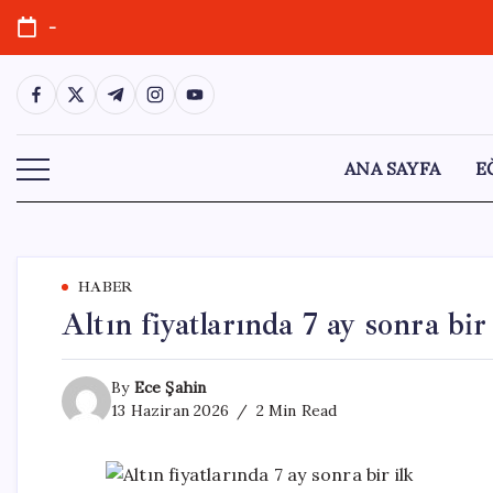
Skip
-
to
content
https://www.facebook.com/
https://twitter.com/
https://t.me/
https://www.instagram.com/
https://youtube.com/
ANA SAYFA
E
HABER
Altın fiyatlarında 7 ay sonra bir
By
Ece Şahin
13 Haziran 2026
2 Min Read