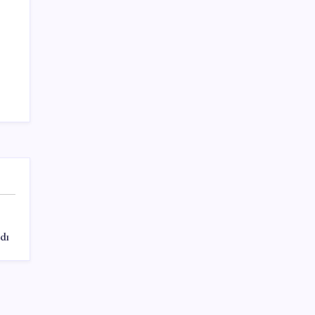
Sağlık
Teknoloji
dı