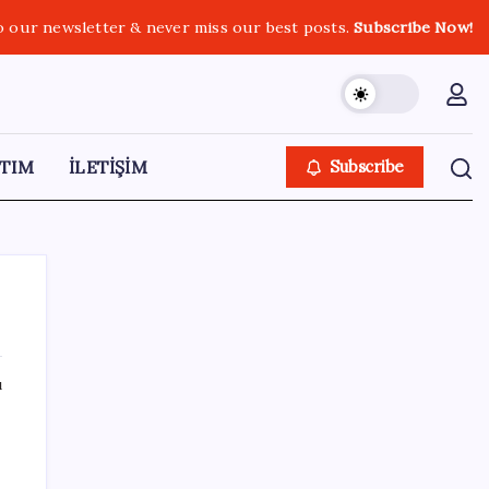
o our newsletter & never miss our best posts.
Subscribe Now!
TIM
İLETİŞİM
Subscribe
ı
SON YAZILAR
Erdoğan’dan ‘Mekke Ortak Savunma
Anlaşması’ açıklaması: ‘Hiçbir ülkeyi hedef