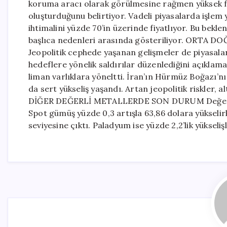
koruma aracı olarak görülmesine rağmen yüksek fa
oluşturduğunu belirtiyor. Vadeli piyasalarda işlem 
ihtimalini yüzde 70’in üzerinde fiyatlıyor. Bu bekl
başlıca nedenleri arasında gösteriliyor. ORTA
Jeopolitik cephede yaşanan gelişmeler de piyasalar
hedeflere yönelik saldırılar düzenlediğini açıklam
liman varlıklara yöneltti. İran’ın Hürmüz Boğazı’n
da sert yükseliş yaşandı. Artan jeopolitik riskler, 
DİĞER DEĞERLİ METALLERDE SON DURUM Değerli met
Spot gümüş yüzde 0,3 artışla 63,86 dolara yükselir
seviyesine çıktı. Paladyum ise yüzde 2,2’lik yükseliş