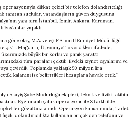
Darbe:
ş operasyonuyla dikkat çekici bir telefon dolandırıcılığı
14
rak tanıtan suçlular, vatandaşların güven duygusunu
Kişi
lya’nın yanı sıra İstanbul, İzmir, Ankara, Karaman,
Tutuklandı
lı baskınlar yapıldı.
için
ara göre olay, M.A. ve eşi F.A.’nın İl Emniyet Müdürlüğü
 çıktı. Mağdur çift, emniyette verdikleri ifadede,
, üzerimizde büyük bir korku ve panik yarattı.
ımızdaki tüm paraları çektik. Evdeki ziynet eşyalarını ve
araya çevirdik. Toplamda yaklaşık 50 milyon lira
tik, kalanını ise belirttikleri hesaplara havale ettik.”
ya Asayiş Şube Müdürlüğü ekipleri, teknik ve fiziki takibin
tılar. Eş zamanlı şafak operasyonu ile 8 farklı ilde
şüpheliler gözaltına alındı. Operasyon kapsamında, 1 adet
4 fişek, dolandırıcılıkta kullanılan birçok cep telefonu ve