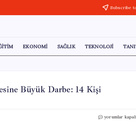
Subscribe t
ĞİTİM
EKONOMİ
SAĞLIK
TEKNOLOJİ
TANI
kesine Büyük Darbe: 14 Kişi
Antalya’da
yorumlar kapal
Dolandırıcılık
Şebekesine
Büyük