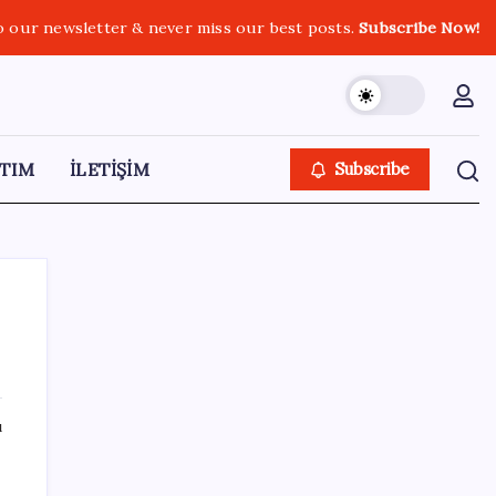
o our newsletter & never miss our best posts.
Subscribe Now!
TIM
İLETİŞİM
Subscribe
SON YAZILAR
ı
OpenAI’ın İlk Cihazı için Fiyat ve Tasarım
Belli Oldu