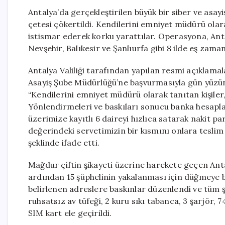
Antalya’da gerçekleştirilen büyük bir siber ve asayi
çetesi çökertildi. Kendilerini emniyet müdürü ola
istismar ederek korku yarattılar. Operasyona, Anta
Nevşehir, Balıkesir ve Şanlıurfa gibi 8 ilde eş zaman
Antalya Valiliği tarafından yapılan resmi açıklamal
Asayiş Şube Müdürlüğü’ne başvurmasıyla gün yüzüne
“Kendilerini emniyet müdürü olarak tanıtan kişiler
Yönlendirmeleri ve baskıları sonucu banka hesaplar
üzerimize kayıtlı 6 daireyi hızlıca satarak nakit p
değerindeki servetimizin bir kısmını onlara teslim et
şeklinde ifade etti.
Mağdur çiftin şikayeti üzerine harekete geçen Antal
ardından 15 şüphelinin yakalanması için düğmeye bas
belirlenen adreslere baskınlar düzenlendi ve tüm 
ruhsatsız av tüfeği, 2 kuru sıkı tabanca, 3 şarjör, 7
SIM kart ele geçirildi.