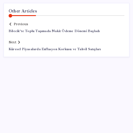
Other Articles
Previous
Bilecik’te Toplu Taşımada Nakit Ödeme Dönemi Başladı
Next
Küresel Piyasalarda Enflasyon Korkusu ve Tahvil Satışları
SON YAZILAR
KOBİ’ler için akıllı üretim üssü