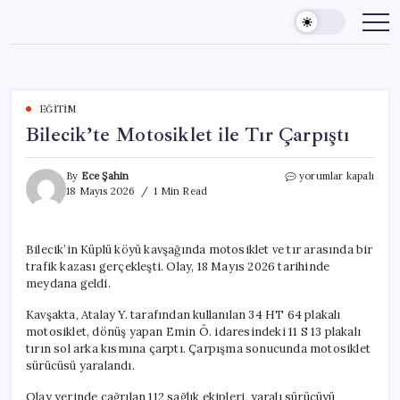
Skip
to
content
EĞITIM
Bilecik’te Motosiklet ile Tır Çarpıştı
Bilecik’te
By
Ece Şahin
yorumlar kapalı
Motosiklet
18 Mayıs 2026
1 Min Read
ile
Tır
Çarpıştı
Bilecik’in Küplü köyü kavşağında motosiklet ve tır arasında bir
için
trafik kazası gerçekleşti. Olay, 18 Mayıs 2026 tarihinde
meydana geldi.
Kavşakta, Atalay Y. tarafından kullanılan 34 HT 64 plakalı
motosiklet, dönüş yapan Emin Ö. idaresindeki 11 S 13 plakalı
tırın sol arka kısmına çarptı. Çarpışma sonucunda motosiklet
sürücüsü yaralandı.
Olay yerinde çağrılan 112 sağlık ekipleri, yaralı sürücüyü