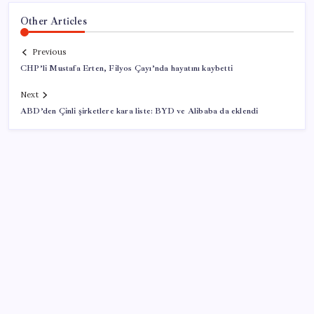
Other Articles
Previous
CHP’li Mustafa Erten, Filyos Çayı’nda hayatını kaybetti
Next
ABD’den Çinli şirketlere kara liste: BYD ve Alibaba da eklendi
SON YAZILAR
Çorbaya eklenen o baharat damarları temizliyor!