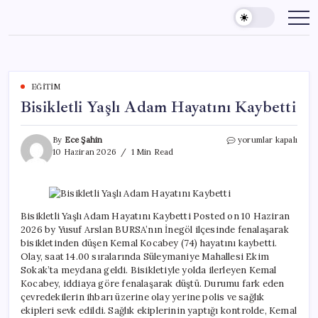
Skip
to
content
EĞITIM
Bisikletli Yaşlı Adam Hayatını Kaybetti
Bisikletli
By
Ece Şahin
yorumlar kapalı
Yaşlı
10 Haziran 2026
1 Min Read
Adam
Hayatını
Kaybetti
için
Bisikletli Yaşlı Adam Hayatını Kaybetti Posted on 10 Haziran
2026 by Yusuf Arslan BURSA’nın İnegöl ilçesinde fenalaşarak
bisikletinden düşen Kemal Kocabey (74) hayatını kaybetti.
Olay, saat 14.00 sıralarında Süleymaniye Mahallesi Ekim
Sokak’ta meydana geldi. Bisikletiyle yolda ilerleyen Kemal
Kocabey, iddiaya göre fenalaşarak düştü. Durumu fark eden
çevredekilerin ihbarı üzerine olay yerine polis ve sağlık
ekipleri sevk edildi. Sağlık ekiplerinin yaptığı kontrolde, Kemal