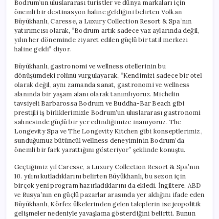
Bodrum’un uluslararası turistler ve dünya markaları için
önemli bir destinasyon haline geldiğini belirten Volkan
Büyükhanlı, Caresse, a Luxury Collection Resort & Spa’nın
yatırımcısı olarak, “Bodrum artık sadece yaz aylarında değil,
yılın her döneminde ziyaret edilen güçlü bir tatil merkezi
haline geldi” diyor.
Büyükhanlı, gastronomi ve wellness otellerinin bu
dönüşümdeki rolünü vurgulayarak, “Kendimizi sadece bir otel
olarak değil, aynı zamanda sanat, gastronomi ve wellness
alanında bir yaşam alanı olarak tanımlıyoruz. Michelin
tavsiyeli Barbarossa Bodrum ve Buddha-Bar Beach gibi
prestijli iş birliklerimizle Bodrum’un uluslararası gastronomi
sahnesinde güçlü bir yer edindiğimize inanıyoruz. The
Longevity Spa ve The Longevity Kitchen gibi konseptlerimiz,
sunduğumuz bütüncül wellness deneyiminin Bodrum’da
önemli bir fark yarattığını gösteriyor” şeklinde konuştu.
Geçtiğimiz yıl Caresse, a Luxury Collection Resort & Spa’nın
10. yılını kutladıklarını belirten Büyükhanlı, bu sezon için
birçok yeni program hazırladıklarını da ekledi. İngiltere, ABD
ve Rusya’nın en güçlü pazarlar arasında yer aldığını ifade eden
Büyükhanlı, Körfez ülkelerinden gelen taleplerin ise jeopolitik
gelişmeler nedeniyle yavaşlama gösterdiğini belirtti. Bunun