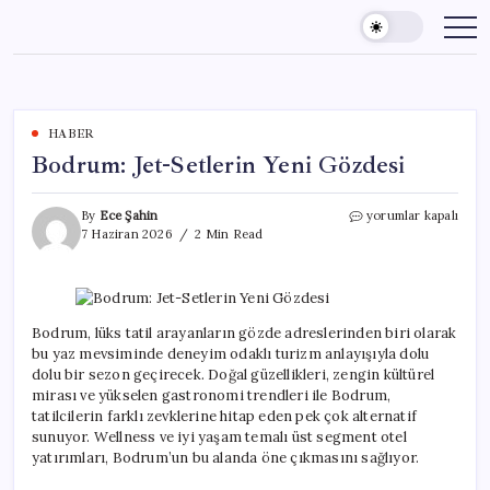
Skip
to
content
HABER
Bodrum: Jet-Setlerin Yeni Gözdesi
Bodrum:
By
Ece Şahin
yorumlar kapalı
Jet-
7 Haziran 2026
2 Min Read
Setlerin
Yeni
Gözdesi
için
Bodrum, lüks tatil arayanların gözde adreslerinden biri olarak
bu yaz mevsiminde deneyim odaklı turizm anlayışıyla dolu
dolu bir sezon geçirecek. Doğal güzellikleri, zengin kültürel
mirası ve yükselen gastronomi trendleri ile Bodrum,
tatilcilerin farklı zevklerine hitap eden pek çok alternatif
sunuyor. Wellness ve iyi yaşam temalı üst segment otel
yatırımları, Bodrum’un bu alanda öne çıkmasını sağlıyor.