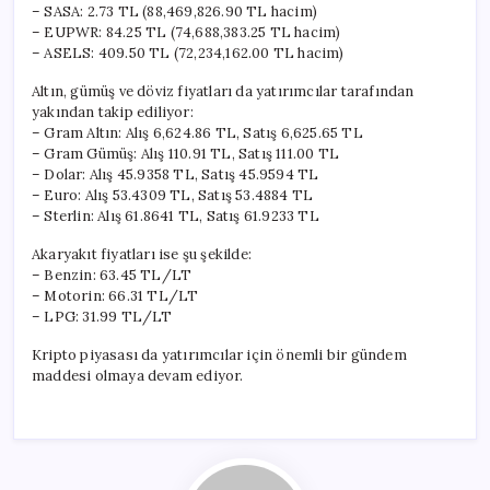
– SASA: 2.73 TL (88,469,826.90 TL hacim)
– EUPWR: 84.25 TL (74,688,383.25 TL hacim)
– ASELS: 409.50 TL (72,234,162.00 TL hacim)
Altın, gümüş ve döviz fiyatları da yatırımcılar tarafından
yakından takip ediliyor:
– Gram Altın: Alış 6,624.86 TL, Satış 6,625.65 TL
– Gram Gümüş: Alış 110.91 TL, Satış 111.00 TL
– Dolar: Alış 45.9358 TL, Satış 45.9594 TL
– Euro: Alış 53.4309 TL, Satış 53.4884 TL
– Sterlin: Alış 61.8641 TL, Satış 61.9233 TL
Akaryakıt fiyatları ise şu şekilde:
– Benzin: 63.45 TL/LT
– Motorin: 66.31 TL/LT
– LPG: 31.99 TL/LT
Kripto piyasası da yatırımcılar için önemli bir gündem
maddesi olmaya devam ediyor.