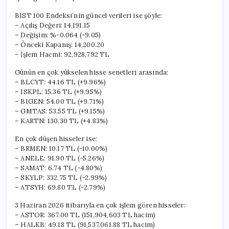
BIST 100 Endeksi’nin güncel verileri ise şöyle:
– Açılış Değeri: 14,191.15
– Değişim: %-0.064 (-9.05)
– Önceki Kapanış: 14,200.20
– İşlem Hacmi: 92,928,792 TL
Günün en çok yükselen hisse senetleri arasında:
– BLCYT: 44.16 TL (+9.96%)
– ISKPL: 15.36 TL (+9.95%)
– BIGEN: 54.00 TL (+9.71%)
– GMTAS: 53.55 TL (+9.15%)
– KARTN: 130.30 TL (+4.83%)
En çok düşen hisseler ise:
– BRMEN: 10.17 TL (-10.00%)
– ANELE: 91.90 TL (-5.26%)
– SAMAT: 6.74 TL (-4.80%)
– SKYLP: 332.75 TL (-2.99%)
– ATSYH: 69.80 TL (-2.79%)
3 Haziran 2026 itibarıyla en çok işlem gören hisseler:
– ASTOR: 367.00 TL (151,904,603 TL hacim)
– HALKB: 49.18 TL (91,537,061.88 TL hacim)