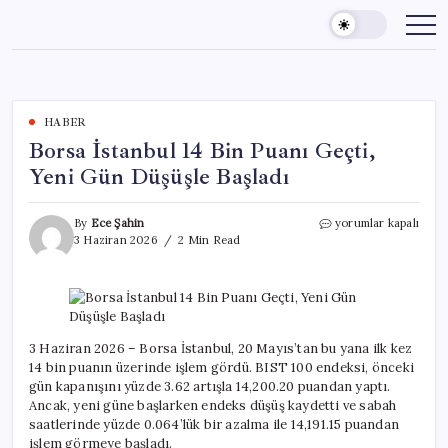
Skip
to
content
HABER
Borsa İstanbul 14 Bin Puanı Geçti,
Yeni Gün Düşüşle Başladı
Borsa
By
Ece Şahin
yorumlar kapalı
İstanbul
3 Haziran 2026
2 Min Read
14
Bin
Puanı
Geçti,
Yeni
Gün
3 Haziran 2026 – Borsa İstanbul, 20 Mayıs’tan bu yana ilk kez
Düşüşle
14 bin puanın üzerinde işlem gördü. BIST 100 endeksi, önceki
Başladı
gün kapanışını yüzde 3.62 artışla 14,200.20 puandan yaptı.
için
Ancak, yeni güne başlarken endeks düşüş kaydetti ve sabah
saatlerinde yüzde 0.064’lük bir azalma ile 14,191.15 puandan
işlem görmeye başladı.