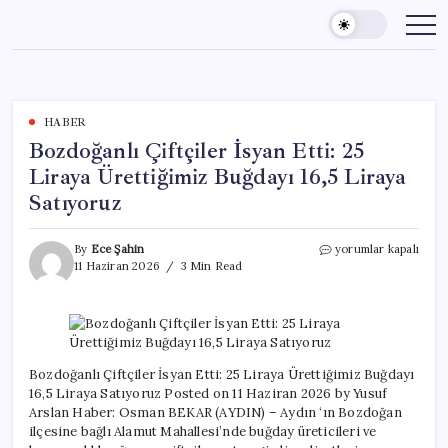
Skip
to
content
HABER
Bozdoğanlı Çiftçiler İsyan Etti: 25
Liraya Ürettiğimiz Buğdayı 16,5 Liraya
Satıyoruz
Bozdoğanlı
By
Ece Şahin
yorumlar kapalı
Çiftçiler
11 Haziran 2026
3 Min Read
İsyan
Etti:
25
Liraya
Ürettiğimiz
Buğdayı
Bozdoğanlı Çiftçiler İsyan Etti: 25 Liraya Ürettiğimiz Buğdayı
16,5
16,5 Liraya Satıyoruz Posted on 11 Haziran 2026 by Yusuf
Liraya
Arslan Haber: Osman BEKAR (AYDIN) – Aydın ‘ın Bozdoğan
Satıyoruz
ilçesine bağlı Alamut Mahallesi’nde buğday üreticileri ve
için