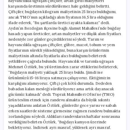
hayvancılıkla uğraşan çiftçiler, artan girdi maliyetleri
karşısında üretimin sürdürülemez hale geldiğini belirtti.
Çiftçiler, buğdayın kilogram maliyetinin 25 lirayı bulduğunu,
ancak TMO’nun açıkladığı alım fiyatının 16,5 lira olduğunu
ifade ederek, “Bu şartlarda üretici ayakta kalamaz” dedi.
Aydın’ın Bozdoğan ilçesine bağlı Alamut Mahallesi’nde buğday
hasadı yapan üreticiler, artan maliyetler ve düşük alım fiyatları
nedeniyle zor günler geçirdiklerini söyledi. Tarım ve
hayvancılıkla uğraşan çiftçiler, gübre, mazot, tohum ve yem
fiyatlarının sürekli yükseldiğini, buna karşın ürünlerinin
maliyetinin altında fiyatlarla alıcı bulduğunu belirterek
yetkililere çağrıda bulundu. Hayvancılık ve tarımla uğraşan
Mehmet Öztürk, bu yıl üretimden zarar ettiklerini belirterek,
“Buğdayın maliyeti yaklaşık 25 lirayı buldu. Şimdi ise
ürünümüzü 15-16 liraya satmaya çalışıyoruz. Ektiğimizin
karşılığını alamıyoruz. Çiftçi çok kötü durumda. Dededen
babadan kalan mesleği sürdürüyoruz ama artık dayanacak
gücümüz kalmadı” dedi. Toprak Mahsulleri Ofisi’ne (TMO)
ürün teslim etmek için randevu almakta da büyük sıkıntı
yaşadıklarını anlatan Öztürk, günlerdir gece yarısı ve sabah
erken saatlerde sisteme girmesine rağmen randevu bulmakta
zorlandığını söyledi. Aldıkları randevuların haftalar sonrasına
verildiğini belirten Öztürk, “Buğdayı kamyon üzerinde
bekletiyoruz. İndirsek ayrı masraf, yüklesek ayrı masraf.