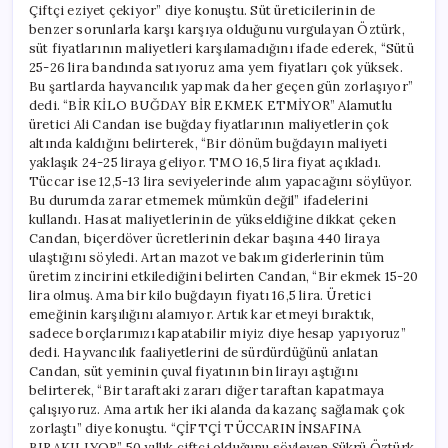
Çiftçi eziyet çekiyor” diye konuştu. Süt üreticilerinin de
benzer sorunlarla karşı karşıya olduğunu vurgulayan Öztürk,
süt fiyatlarının maliyetleri karşılamadığını ifade ederek, “Sütü
25-26 lira bandında satıyoruz ama yem fiyatları çok yüksek.
Bu şartlarda hayvancılık yapmak da her geçen gün zorlaşıyor”
dedi. “BİR KİLO BUĞDAY BİR EKMEK ETMİYOR” Alamutlu
üretici Ali Candan ise buğday fiyatlarının maliyetlerin çok
altında kaldığını belirterek, “Bir dönüm buğdayın maliyeti
yaklaşık 24-25 liraya geliyor. TMO 16,5 lira fiyat açıkladı.
Tüccar ise 12,5-13 lira seviyelerinde alım yapacağını söylüyor.
Bu durumda zarar etmemek mümkün değil” ifadelerini
kullandı. Hasat maliyetlerinin de yükseldiğine dikkat çeken
Candan, biçerdöver ücretlerinin dekar başına 440 liraya
ulaştığını söyledi. Artan mazot ve bakım giderlerinin tüm
üretim zincirini etkilediğini belirten Candan, “Bir ekmek 15-20
lira olmuş. Ama bir kilo buğdayın fiyatı 16,5 lira. Üretici
emeğinin karşılığını alamıyor. Artık kar etmeyi bıraktık,
sadece borçlarımızı kapatabilir miyiz diye hesap yapıyoruz”
dedi. Hayvancılık faaliyetlerini de sürdürdüğünü anlatan
Candan, süt yeminin çuval fiyatının bin lirayı aştığını
belirterek, “Bir taraftaki zararı diğer taraftan kapatmaya
çalışıyoruz. Ama artık her iki alanda da kazanç sağlamak çok
zorlaştı” diye konuştu. “ÇİFTÇİ TÜCCARIN İNSAFINA
BIRAKILIYOR” 50 yıllık çiftçi olduğunu söyleyen Şükrü Öztürk