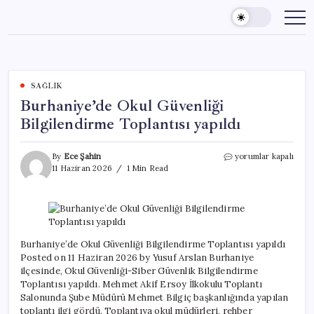
Skip
to
content
SAĞLIK
Burhaniye’de Okul Güvenliği
Bilgilendirme Toplantısı yapıldı
Burhaniye’de
By
Ece Şahin
yorumlar kapalı
Okul
11 Haziran 2026
1 Min Read
Güvenliği
Bilgilendirme
Toplantısı
yapıldı
için
Burhaniye’de Okul Güvenliği Bilgilendirme Toplantısı yapıldı
Posted on 11 Haziran 2026 by Yusuf Arslan Burhaniye
ilçesinde, Okul Güvenliği-Siber Güvenlik Bilgilendirme
Toplantısı yapıldı. Mehmet Akif Ersoy İlkokulu Toplantı
Salonunda Şube Müdürü Mehmet Bilgiç başkanlığında yapılan
toplantı ilgi gördü. Toplantıya okul müdürleri, rehber