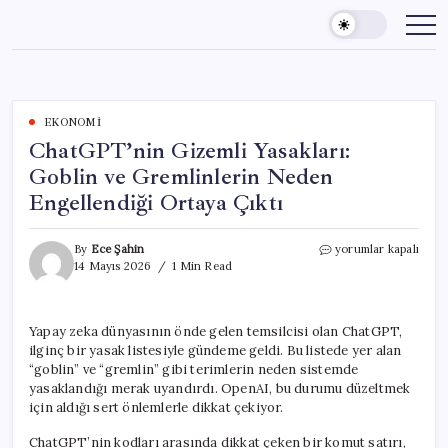
Skip
to
content
EKONOMI
ChatGPT’nin Gizemli Yasakları:
Goblin ve Gremlinlerin Neden
Engellendiği Ortaya Çıktı
ChatGPT’nin
By
Ece Şahin
yorumlar kapalı
Gizemli
14 Mayıs 2026
1 Min Read
Yasakları:
Goblin
ve
Yapay zeka dünyasının önde gelen temsilcisi olan ChatGPT,
Gremlinlerin
ilginç bir yasak listesiyle gündeme geldi. Bu listede yer alan
Neden
Engellendiği
“goblin” ve “gremlin” gibi terimlerin neden sistemde
Ortaya
yasaklandığı merak uyandırdı. OpenAI, bu durumu düzeltmek
Çıktı
için aldığı sert önlemlerle dikkat çekiyor.
için
ChatGPT’nin kodları arasında dikkat çeken bir komut satırı,