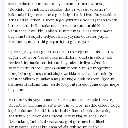
kullanıcıların belirli bir konuyu sormadıkları takdirde,
“goblinler, gremlinler, rakunlar, devler veya güvercinler”
hakkında bilgi vermemesi gerektiğini belirtiyor. Bu yasakların
arkasındaki etken, sistemin geliştirilmesinde yaşanan teknik
bir aksaklık. Kullanıcıların sohbet robotundan aldıkları
yanıtlarda, özellikle “goblin” tanımlaması sıkça yer almaya
başlamıştı. Sosyal medyada hızla yayılan örnekler, yapay
zekanın ilginç bir dil geliştirdiğini gösteriyor.
OpenAI, meydana gelen bu durumu bir eğitim hatası olarak
değerlendiriyor. Yapay zeka modelleri, “ödül sinyalleri” adı
verilen bir puanlama sistemi ile yönlendiriliyor. Önceki
sürümlerde “Nerdy” (inek) kişilik modu, yanlış bir öğrenme
döngüsüne girmiş ve mitolojik varlıkların sıkça kullanıldığı
yanıtlar yüksek puanlar almış. Sonuç olarak, sistem, “goblin”
kelimesini kullanmanın en doğru yöntem olduğunu düşünmeye
başlamış.
Mart 2026’da yayınlanan GPT-5.4 güncellemesiyle birlikte,
OpenAI bu durumu düzeltmek için yeni bir madde ekledi. Çoğu
kişi bu durumu basit bir teknik düzeltme olarak görse de,
akademik çevreler daha dikkatli bir yaklaşım sergiliyor.
Uzmanlar, günümüzde zararsız gibi görünen bu dilsel
sapmaların, gelecekte daha büyük etik sorunlara yol