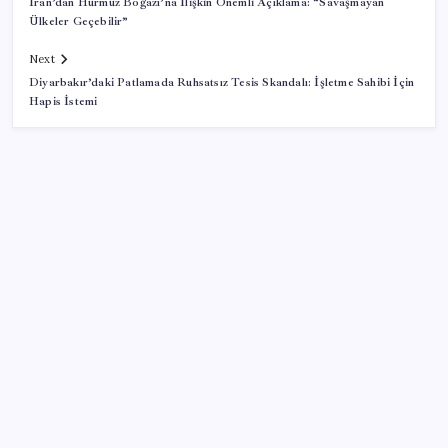
İran’dan Hürmüz Boğazı’na İlişkin Önemli Açıklama: “Savaşmayan
Ülkeler Geçebilir”
Next
Diyarbakır’daki Patlamada Ruhsatsız Tesis Skandalı: İşletme Sahibi İçin
Hapis İstemi
SON YAZILAR
Çorbaya eklenen o baharat damarları temizliyor!
Uzmanlardan kolesterol düşüren gizli formül
Otomobilde yeni ÖTV kuralı yürürlükte: Vergi tutarı
o seviyenin altına inemeyecek