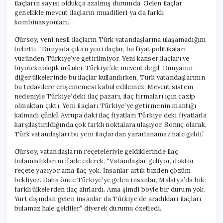
ilaçların sayısı oldukça azalmış durumda. Gelen ilaçlar
genellikle mevcut ilaçların muadilleri ya da farklı
kombinasyonları.”
Gürsoy, yeni nesil ilaçların Türk vatandaşlarına ulaşamadığını
belirtti: “Dünyada çıkan yeni ilaçlar, bu fiyat politikaları
yüzünden Türkiye’ye getirilmiyor. Yeni kanser ilaçları ve
biyoteknolojik ürünler Türkiye’de mevcut değil. Dünyanın
diğer ülkelerinde bu ilaçlar kullanılırken, Türk vatandaşlarının
bu tedavilere erişememesi kabul edilemez. Mevcut sistem
nedeniyle Türkiye’deki ilaç pazarı, ilaç firmaları için cazip
olmaktan çıktı. Yeni ilaçları Türkiye’ye getirmenin mantığı
kalmadı çünkü Avrupa’daki ilaç fiyatları Türkiye’deki fiyatlarla
karşılaştırıldığında çok farklı noktalara ulaşıyor. Sonuç olarak,
Türk vatandaşları bu yeni ilaçlardan yararlanamaz hale geldi.”
Gürsoy, vatandaşların reçeteleriyle geldiklerinde ilaç
bulamadıklarını ifade ederek, “Vatandaşlar geliyor, doktor
reçete yazıyor ama ilaç yok. İnsanlar artık bizden çözüm
bekliyor. Daha önce Türkiye’ye gelen insanlar, Malatya’da bile
farklı ülkelerden ilaç alırlardı. Ama şimdi böyle bir durum yok.
Yurt dışından gelen insanlar da Türkiye’de aradıkları ilaçları
bulamaz hale geldiler” diyerek durumu özetledi.