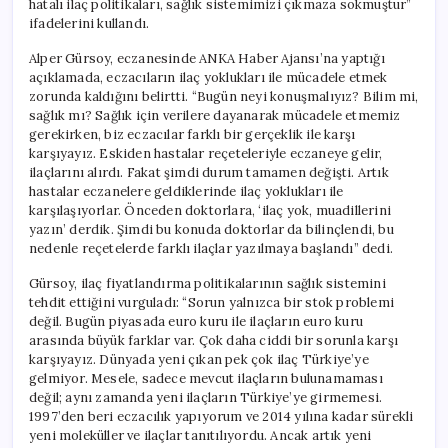
hatalı ilaç politikaları, sağlık sistemimizi çıkmaza sokmuştur”
Ürünler
ifadelerini kullandı.
Türkiye’ye
Ulaşmıyor’
Alper Gürsoy, eczanesinde ANKA Haber Ajansı’na yaptığı
için
açıklamada, eczacıların ilaç yoklukları ile mücadele etmek
zorunda kaldığını belirtti. “Bugün neyi konuşmalıyız? Bilim mi,
sağlık mı? Sağlık için verilere dayanarak mücadele etmemiz
gerekirken, biz eczacılar farklı bir gerçeklik ile karşı
karşıyayız. Eskiden hastalar reçeteleriyle eczaneye gelir,
ilaçlarını alırdı. Fakat şimdi durum tamamen değişti. Artık
hastalar eczanelere geldiklerinde ilaç yoklukları ile
karşılaşıyorlar. Önceden doktorlara, ‘ilaç yok, muadillerini
yazın’ derdik. Şimdi bu konuda doktorlar da bilinçlendi, bu
nedenle reçetelerde farklı ilaçlar yazılmaya başlandı” dedi.
Gürsoy, ilaç fiyatlandırma politikalarının sağlık sistemini
tehdit ettiğini vurguladı: “Sorun yalnızca bir stok problemi
değil. Bugün piyasada euro kuru ile ilaçların euro kuru
arasında büyük farklar var. Çok daha ciddi bir sorunla karşı
karşıyayız. Dünyada yeni çıkan pek çok ilaç Türkiye’ye
gelmiyor. Mesele, sadece mevcut ilaçların bulunamaması
değil; aynı zamanda yeni ilaçların Türkiye’ye girmemesi.
1997’den beri eczacılık yapıyorum ve 2014 yılına kadar sürekli
yeni moleküller ve ilaçlar tanıtılıyordu. Ancak artık yeni