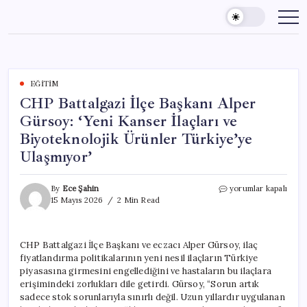
Skip
to
content
EĞITIM
CHP Battalgazi İlçe Başkanı Alper
Gürsoy: ‘Yeni Kanser İlaçları ve
Biyoteknolojik Ürünler Türkiye’ye
Ulaşmıyor’
CHP
By
Ece Şahin
yorumlar kapalı
Battalgazi
15 Mayıs 2026
2 Min Read
İlçe
Başkanı
Alper
CHP Battalgazi İlçe Başkanı ve eczacı Alper Gürsoy, ilaç
Gürsoy:
fiyatlandırma politikalarının yeni nesil ilaçların Türkiye
‘Yeni
Kanser
piyasasına girmesini engellediğini ve hastaların bu ilaçlara
İlaçları
erişimindeki zorlukları dile getirdi. Gürsoy, “Sorun artık
ve
sadece stok sorunlarıyla sınırlı değil. Uzun yıllardır uygulanan
Biyoteknolojik