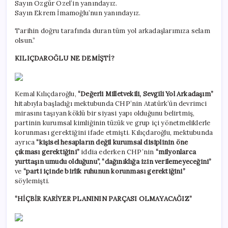
Sayın Özgür Özel’in yanındayız.
Sayın Ekrem İmamoğlu’nun yanındayız.
Tarihin doğru tarafında duran tüm yol arkadaşlarımıza selam
olsun.”
KILIÇDAROĞLU NE DEMİŞTİ?
Kemal Kılıçdaroğlu,
“Değerli Milletvekili, Sevgili Yol Arkadaşım”
hitabıyla başladığı mektubunda CHP’nin Atatürk’ün devrimci
mirasını taşıyan köklü bir siyasi yapı olduğunu belirtmiş,
partinin kurumsal kimliğinin tüzük ve grup içi yönetmeliklerle
korunması gerektiğini ifade etmişti. Kılıçdaroğlu, mektubunda
ayrıca
“kişisel hesapların değil kurumsal disiplinin öne
çıkması gerektiğini”
iddia ederken CHP’nin
“milyonlarca
yurttaşın umudu olduğunu”,
“dağınıklığa izin verilemeyeceğini”
ve
“parti içinde birlik ruhunun korunması gerektiğini”
söylemişti.
“HİÇBİR KARİYER PLANININ PARÇASI OLMAYACAĞIZ”