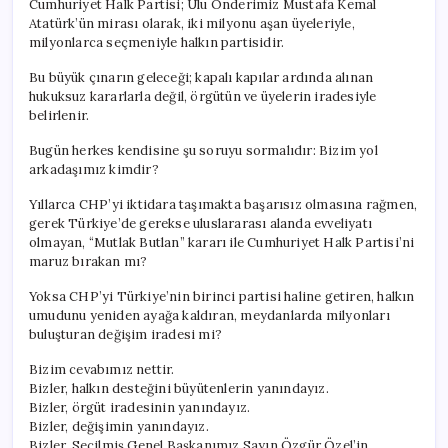
Cumhuriyet Halk Partisi; Ulu Önderimiz Mustafa Kemal
Atatürk’ün mirası olarak, iki milyonu aşan üyeleriyle,
milyonlarca seçmeniyle halkın partisidir.
Bu büyük çınarın geleceği; kapalı kapılar ardında alınan
hukuksuz kararlarla değil, örgütün ve üyelerin iradesiyle
belirlenir.
Bugün herkes kendisine şu soruyu sormalıdır: Bizim yol
arkadaşımız kimdir?
Yıllarca CHP’yi iktidara taşımakta başarısız olmasına rağmen,
gerek Türkiye’de gerekse uluslararası alanda evveliyatı
olmayan, “Mutlak Butlan” kararı ile Cumhuriyet Halk Partisi’ni
maruz bırakan mı?
Yoksa CHP’yi Türkiye’nin birinci partisi haline getiren, halkın
umudunu yeniden ayağa kaldıran, meydanlarda milyonları
buluşturan değişim iradesi mi?
Bizim cevabımız nettir.
Bizler, halkın desteğini büyütenlerin yanındayız.
Bizler, örgüt iradesinin yanındayız.
Bizler, değişimin yanındayız.
Bizler, Seçilmiş Genel Başkanımız Sayın Özgür Özel’in