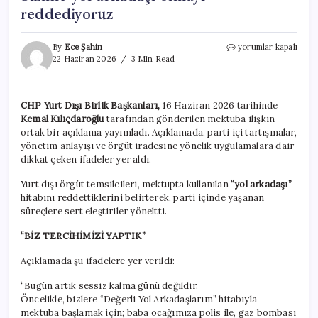
reddediyoruz
CHP’nin
By
Ece Şahin
yorumlar kapalı
yurt
22 Haziran 2026
3 Min Read
dışı
örgütlerinden
Kılıçdaroğlu’nu
CHP Yurt Dışı Birlik Başkanları,
16 Haziran 2026 tarihinde
kızdıracak
Kemal Kılıçdaroğlu
tarafından gönderilen mektuba ilişkin
yanıt:
Sizinle
ortak bir açıklama yayımladı. Açıklamada, parti içi tartışmalar,
yol
yönetim anlayışı ve örgüt iradesine yönelik uygulamalara dair
arkadaşı
dikkat çeken ifadeler yer aldı.
olmayı
reddediyoruz
Yurt dışı örgüt temsilcileri, mektupta kullanılan
“yol arkadaşı”
için
hitabını reddettiklerini belirterek, parti içinde yaşanan
süreçlere sert eleştiriler yöneltti.
“BİZ TERCİHİMİZİ YAPTIK”
Açıklamada şu ifadelere yer verildi:
“Bugün artık sessiz kalma günü değildir.
Öncelikle, bizlere “Değerli Yol Arkadaşlarım” hitabıyla
mektuba başlamak için; baba ocağımıza polis ile, gaz bombası