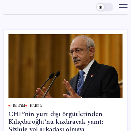
Skip
to
content
EĞITIM
HABER
CHP’nin yurt dışı örgütlerinden
Kılıçdaroğlu’nu kızdıracak yanıt:
Sizinle yol arkadaşı olmayı