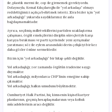
ile, plastik mermi ile, cop ile girmemek gerekiyordu.
Dolayısıyla, Kemal Kılıçdaroğlu ile “yol arkadaşı” olmayı
reddettiğimizi açıkça belirtmek isteriz. Zira bizler için “yol
arkadaşlığı” yukarıda saydıklarımız ile asla
bağdaşmamaktadır.
Ayrıca, seçilmiş milletvekillerini partiden uzaklaştırma
çalışması, örgüt emekçilerini disiplin süreçleriyle karşı
karşıya bırakması ve parti içerisinde yeni ayrışmalar
yaratması; söz ile eylem arasındaki derin çelişkiyi bir kez
daha gözler önüne sermektedir.
Bizim için “yol arkadaşlığı” bir hitap şekli değildir.
Yol arkadaşlığı; zor zamanda örgütün iradesine saygı
duymaktır.
Yol arkadaşlığı; milyonlarca CHP’linin emeğine sahip
çıkmaktır.
Yol arkadaşlığı; halkın umudunu büyütmektir.
Cumhuriyet Halk Partisi, hiç kimsenin kişisel kariyer
planlarının, geçmiş hesaplaşmalarının veya koltuk
mücadelelerinin aracı değildir.