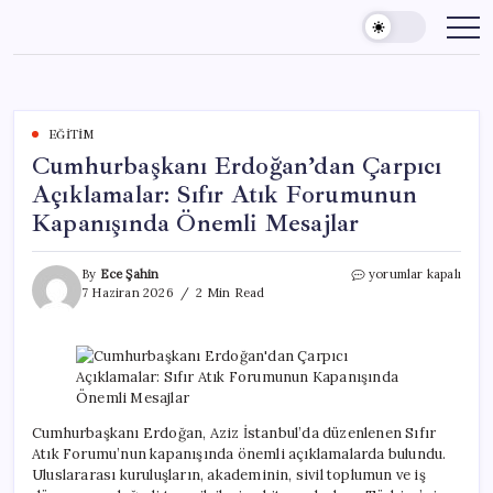
Skip
to
content
EĞITIM
Cumhurbaşkanı Erdoğan’dan Çarpıcı
Açıklamalar: Sıfır Atık Forumunun
Kapanışında Önemli Mesajlar
Cumhurbaşkanı
By
Ece Şahin
yorumlar kapalı
Erdoğan’dan
7 Haziran 2026
2 Min Read
Çarpıcı
Açıklamalar:
Sıfır
Atık
Forumunun
Kapanışında
Önemli
Cumhurbaşkanı Erdoğan, Aziz İstanbul’da düzenlenen Sıfır
Mesajlar
Atık Forumu’nun kapanışında önemli açıklamalarda bulundu.
için
Uluslararası kuruluşların, akademinin, sivil toplumun ve iş