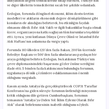
dünyasının değerli temsilcilerine hitap ederken, Türkiye’nin
ve diğer ülkelerin temsilcilerini sıcak bir şekilde selamladı.
Erdoğan, forumda döngüsel ekonomi, iklim dostu üretim
modelleri ve atıkların ekonomik değere dönüştürülmesi gibi
konuların ele alındığını belirterek, bu etkinliğin faydalı
olmasını diledi. Sıfır Atık Vakfı ve ilgili bakanlıklar başta olmak
üzere, organizasyona katkı sağlayan tüm kurumlara teşekkür
etti. Ayrıca, yeni kutlanan Dünya Çevre Günü ve İstanbul Sıfır
Atık Haftası’nın anlamına da vurgu yaptı.
Forumda 183 ülkeden 120’den fazla Bakan, 200’ün üzerinde
Belediye Başkanı ve 500’den fazla uluslararası paydaşın bir
araya geldiğini belirten Erdoğan, bu katılımın Türkiye’nin
çevre diplomasisindeki başarısını gözler önüne serdiğini
ifade etti. 5 binden fazla katılımcının bulunduğu forumun,
uygulamaya dönük çözümlere odaklanmasının önemli
olduğunu vurguladı.
Kasım ayında Antalya’da gerçekleştirilecek COP31 Taraflar
Konferansı’na giden süreçte forumun üstlendiği misyonun
kritik olduğunu dile getiren Cumhurbaşkanı, forumun
temasının “Antalya’ya Giden Yol: İklim Eylemi Olarak Sıfır
Atık” olarak belirlenmesinin isabetli olduğunu söyledi.