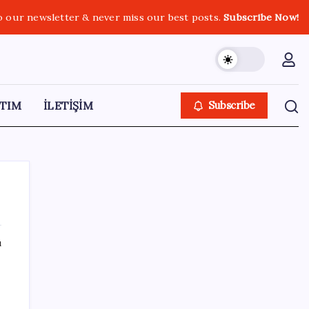
o our newsletter & never miss our best posts.
Subscribe Now!
TIM
İLETİŞİM
Subscribe
ı
SON YAZILAR
Çorbaya eklenen o baharat damarları
temizliyor! Uzmanlardan kolesterol