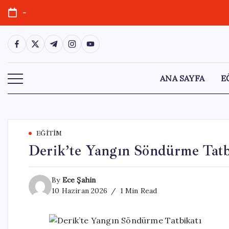
Skip
-
to
content
https://www.facebook.com/
https://twitter.com/
https://t.me/
https://www.instagram.com/
https://youtube.com/
ANA SAYFA
E
EĞITIM
Derik’te Yangın Söndürme Tatb
By
Ece Şahin
10 Haziran 2026
1 Min Read