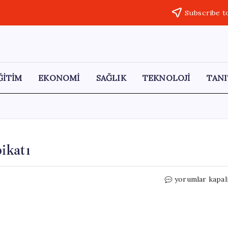
Subscribe t
ĞİTİM
EKONOMİ
SAĞLIK
TEKNOLOJİ
TANI
ikatı
Derik’te
yorumlar kapal
Yangın
Söndürme
Tatbikatı
için