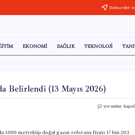
Subscribe t
ĞİTİM
EKONOMİ
SAĞLIK
TEKNOLOJİ
TANI
da Belirlendi (13 Mayıs 2026)
Doğal
yorumlar kapal
Gaz
Fiyatları
Spot
Piyasada
da 1000 metreküp doğal gazın referans fiyatı 17 bin 203