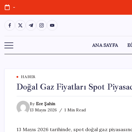
Skip
-
to
content
https://www.facebook.com/
https://twitter.com/
https://t.me/
https://www.instagram.com/
https://youtube.com/
ANA SAYFA
E
HABER
Doğal Gaz Fiyatları Spot Piyasa
By
Ece Şahin
13 Mayıs 2026
1 Min Read
13 Mayıs 2026 tarihinde, spot doğal gaz piyasasın