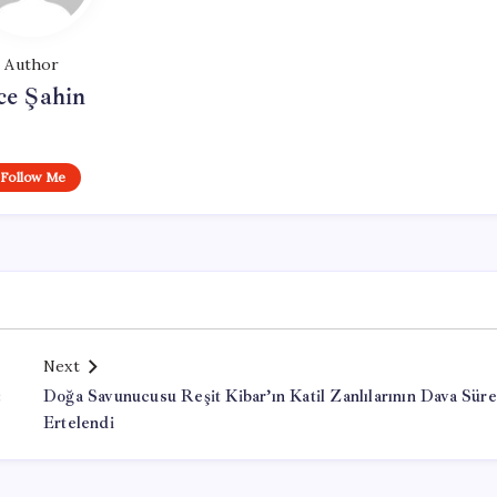
Author
ce Şahin
Follow Me
Next
:
Doğa Savunucusu Reşit Kibar’ın Katil Zanlılarının Dava Süre
Ertelendi