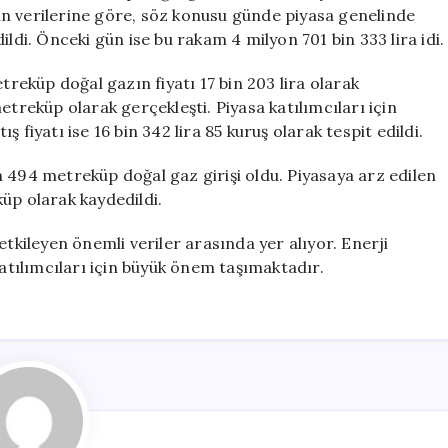
Belirlendi
’nin verilerine göre, söz konusu günde piyasa genelinde
(13
ldi. Önceki gün ise bu rakam 4 milyon 701 bin 333 lira idi.
Mayıs
2026)
eküp doğal gazın fiyatı 17 bin 203 lira olarak
için
etreküp olarak gerçekleşti. Piyasa katılımcıları için
ış fiyatı ise 16 bin 342 lira 85 kuruş olarak tespit edildi.
 494 metreküp doğal gaz girişi oldu. Piyasaya arz edilen
üp olarak kaydedildi.
etkileyen önemli veriler arasında yer alıyor. Enerji
a katılımcıları için büyük önem taşımaktadır.