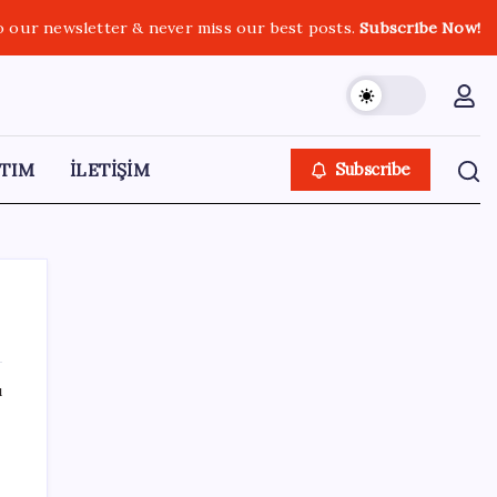
o our newsletter & never miss our best posts.
Subscribe Now!
TIM
İLETİŞİM
Subscribe
ı
SON YAZILAR
Çorbaya eklenen o baharat damarları
temizliyor! Uzmanlardan kolesterol