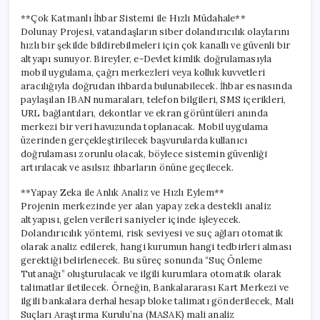
**Çok Katmanlı İhbar Sistemi ile Hızlı Müdahale**
Dolunay Projesi, vatandaşların siber dolandırıcılık olaylarını
hızlı bir şekilde bildirebilmeleri için çok kanallı ve güvenli bir
altyapı sunuyor. Bireyler, e-Devlet kimlik doğrulamasıyla
mobil uygulama, çağrı merkezleri veya kolluk kuvvetleri
aracılığıyla doğrudan ihbarda bulunabilecek. İhbar esnasında
paylaşılan IBAN numaraları, telefon bilgileri, SMS içerikleri,
URL bağlantıları, dekontlar ve ekran görüntüleri anında
merkezi bir veri havuzunda toplanacak. Mobil uygulama
üzerinden gerçekleştirilecek başvurularda kullanıcı
doğrulaması zorunlu olacak, böylece sistemin güvenliği
artırılacak ve asılsız ihbarların önüne geçilecek.
**Yapay Zeka ile Anlık Analiz ve Hızlı Eylem**
Projenin merkezinde yer alan yapay zeka destekli analiz
altyapısı, gelen verileri saniyeler içinde işleyecek.
Dolandırıcılık yöntemi, risk seviyesi ve suç ağları otomatik
olarak analiz edilerek, hangi kurumun hangi tedbirleri alması
gerektiği belirlenecek. Bu süreç sonunda “Suç Önleme
Tutanağı” oluşturulacak ve ilgili kurumlara otomatik olarak
talimatlar iletilecek. Örneğin, Bankalararası Kart Merkezi ve
ilgili bankalara derhal hesap bloke talimatı gönderilecek, Mali
Suçları Araştırma Kurulu’na (MASAK) mali analiz