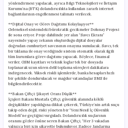
yönlendirmesi yapılacak, ayrıca Bilgi Teknolojileri ve İletişim
Kurumu’na (BTK) dolandırıcılıkta kullanılan zararlı internet
bağlantılarının engellenmesi talimatı verilecek.
**Dijital Onay ve Görev Dağıtımı Kolaylaşıyor**
Geleneksel sistemdeki bürokratik gecikmeler Dolunay Projesi
ile sona eriyor. Proje dahilinde yer alan “Savcı Ekranı”
sayesinde yapay zekanın oluşturduğu dijital dosyalar
doğrudan cumhuriyet savcısının onayına sunulacak. Savcı, tek
bir tıklama ile onay verdiğinde sistem otomatik olarak ilgili
tüm kurumlara görev dağıtımı yapacak. Böylece, finansal
veriler, GSM kayıtları ve teknik loglar tek bir dosyada
toplanarak uzun süren delil toplama süreçleri dakikalara
indirgenecek. Yüksek riskli işlemlerde, banka hesapları hızlı
bir şekilde dondurulacak ve mağdur vatandaşlar SMS ile
bilgilendirilecektir.
**Bakan Çiftçi: Şikayet Oranı Düşük**
İçişleri Bakanı Mustafa Çiftçi, güvenlik alanında köklü
değişiklikler yapıldığına dikkat çekerek, Türkiye’nin artık suçu
takip eden değil, riski yöneten bir “Yeni Nesil İç Güvenlik
Modeli”ne geçtiğini vurguladı. Dolandırıcılık suçlarının
oranını gözler önüne seren Bakan Çiftçi, “Her 3 vakadan
yalnızca biri için şikayette bulunuluyor. Sadece Jandarma