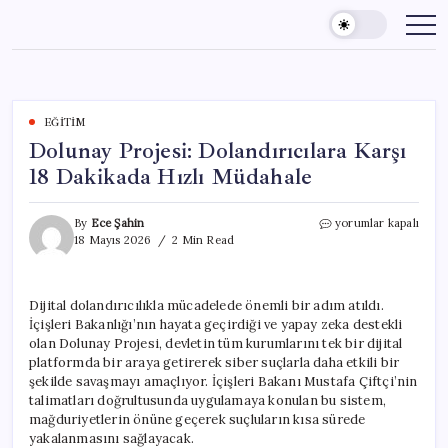
Skip
to
content
EĞITIM
Dolunay Projesi: Dolandırıcılara Karşı
18 Dakikada Hızlı Müdahale
Dolunay
By
Ece Şahin
yorumlar kapalı
Projesi:
18 Mayıs 2026
2 Min Read
Dolandırıcılara
Karşı
18
Dijital dolandırıcılıkla mücadelede önemli bir adım atıldı.
Dakikada
İçişleri Bakanlığı’nın hayata geçirdiği ve yapay zeka destekli
Hızlı
Müdahale
olan Dolunay Projesi, devletin tüm kurumlarını tek bir dijital
için
platformda bir araya getirerek siber suçlarla daha etkili bir
şekilde savaşmayı amaçlıyor. İçişleri Bakanı Mustafa Çiftçi’nin
talimatları doğrultusunda uygulamaya konulan bu sistem,
mağduriyetlerin önüne geçerek suçluların kısa sürede
yakalanmasını sağlayacak.