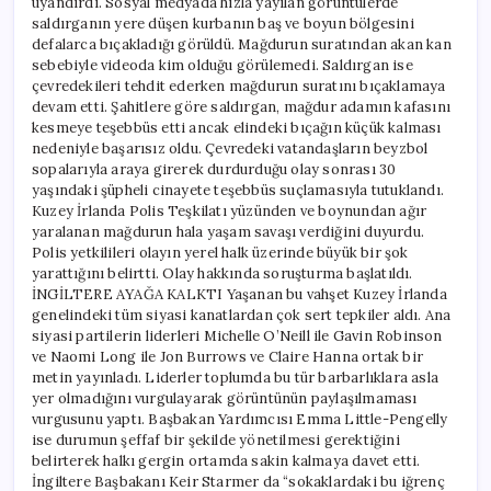
uyandırdı. Sosyal medyada hızla yayılan görüntülerde
saldırganın yere düşen kurbanın baş ve boyun bölgesini
defalarca bıçakladığı görüldü. Mağdurun suratından akan kan
sebebiyle videoda kim olduğu görülemedi. Saldırgan ise
çevredekileri tehdit ederken mağdurun suratını bıçaklamaya
devam etti. Şahitlere göre saldırgan, mağdur adamın kafasını
kesmeye teşebbüs etti ancak elindeki bıçağın küçük kalması
nedeniyle başarısız oldu. Çevredeki vatandaşların beyzbol
sopalarıyla araya girerek durdurduğu olay sonrası 30
yaşındaki şüpheli cinayete teşebbüs suçlamasıyla tutuklandı.
Kuzey İrlanda Polis Teşkilatı yüzünden ve boynundan ağır
yaralanan mağdurun hala yaşam savaşı verdiğini duyurdu.
Polis yetkilileri olayın yerel halk üzerinde büyük bir şok
yarattığını belirtti. Olay hakkında soruşturma başlatıldı.
İNGİLTERE AYAĞA KALKTI Yaşanan bu vahşet Kuzey İrlanda
genelindeki tüm siyasi kanatlardan çok sert tepkiler aldı. Ana
siyasi partilerin liderleri Michelle O’Neill ile Gavin Robinson
ve Naomi Long ile Jon Burrows ve Claire Hanna ortak bir
metin yayınladı. Liderler toplumda bu tür barbarlıklara asla
yer olmadığını vurgulayarak görüntünün paylaşılmaması
vurgusunu yaptı. Başbakan Yardımcısı Emma Little-Pengelly
ise durumun şeffaf bir şekilde yönetilmesi gerektiğini
belirterek halkı gergin ortamda sakin kalmaya davet etti.
İngiltere Başbakanı Keir Starmer da “sokaklardaki bu iğrenç