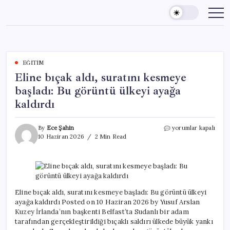
Skip
to
content
EĞITIM
Eline bıçak aldı, suratını kesmeye
başladı: Bu görüntü ülkeyi ayağa
kaldırdı
Eline
By
Ece Şahin
yorumlar kapalı
bıçak
10 Haziran 2026
2 Min Read
aldı,
suratını
kesmeye
başladı:
Bu
görüntü
Eline bıçak aldı, suratını kesmeye başladı: Bu görüntü ülkeyi
ülkeyi
ayağa kaldırdı Posted on 10 Haziran 2026 by Yusuf Arslan
ayağa
Kuzey İrlanda’nın başkenti Belfast’ta Sudanlı bir adam
kaldırdı
tarafından gerçekleştirildiği bıçaklı saldırı ülkede büyük yankı
için