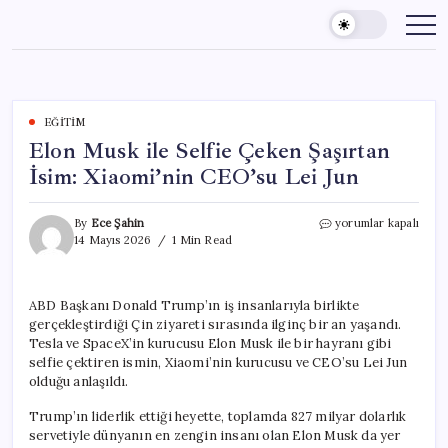
Skip
to
content
EĞITIM
Elon Musk ile Selfie Çeken Şaşırtan
İsim: Xiaomi’nin CEO’su Lei Jun
Elon
By
Ece Şahin
yorumlar kapalı
Musk
14 Mayıs 2026
1 Min Read
ile
Selfie
Çeken
ABD Başkanı Donald Trump’ın iş insanlarıyla birlikte
Şaşırtan
gerçekleştirdiği Çin ziyareti sırasında ilginç bir an yaşandı.
İsim:
Xiaomi’nin
Tesla ve SpaceX’in kurucusu Elon Musk ile bir hayranı gibi
CEO’su
selfie çektiren ismin, Xiaomi’nin kurucusu ve CEO’su Lei Jun
Lei
olduğu anlaşıldı.
Jun
için
Trump’ın liderlik ettiği heyette, toplamda 827 milyar dolarlık
servetiyle dünyanın en zengin insanı olan Elon Musk da yer