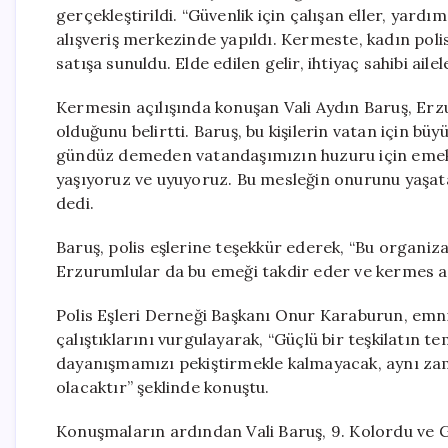
gerçekleştirildi. “Güvenlik için çalışan eller, yardı
alışveriş merkezinde yapıldı. Kermeste, kadın polis
satışa sunuldu. Elde edilen gelir, ihtiyaç sahibi ail
Kermesin açılışında konuşan Vali Aydın Baruş, Erz
olduğunu belirtti. Baruş, bu kişilerin vatan için büy
gündüz demeden vatandaşımızın huzuru için emek 
yaşıyoruz ve uyuyoruz. Bu mesleğin onurunu yaşata
dedi.
Baruş, polis eşlerine teşekkür ederek, “Bu organiz
Erzurumlular da bu emeği takdir eder ve kermes am
Polis Eşleri Derneği Başkanı Onur Karaburun, emni
çalıştıklarını vurgulayarak, “Güçlü bir teşkilatın t
dayanışmamızı pekiştirmekle kalmayacak, aynı zama
olacaktır” şeklinde konuştu.
Konuşmaların ardından Vali Baruş, 9. Kolordu v