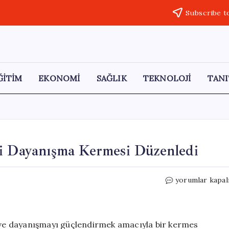
Subscribe t
ĞİTİM
EKONOMİ
SAĞLIK
TEKNOLOJİ
TANI
ği Dayanışma Kermesi Düzenledi
Erzurum’da
yorumlar kapal
Polis
Eşleri
Derneği
Dayanışma
k ve dayanışmayı güçlendirmek amacıyla bir kermes