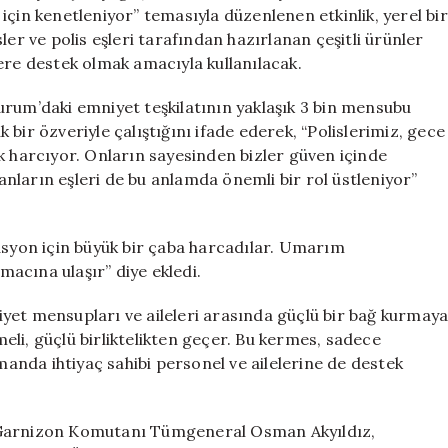
Kermesi
m için kenetleniyor” temasıyla düzenlenen etkinlik, yerel bir
Düzenledi
ler ve polis eşleri tarafından hazırlanan çeşitli ürünler
için
elere destek olmak amacıyla kullanılacak.
urum’daki emniyet teşkilatının yaklaşık 3 bin mensubu
ük bir özveriyle çalıştığını ifade ederek, “Polislerimiz, gece
harcıyor. Onların sayesinden bizler güven içinde
nların eşleri de bu anlamda önemli bir rol üstleniyor”
asyon için büyük bir çaba harcadılar. Umarım
acına ulaşır” diye ekledi.
yet mensupları ve aileleri arasında güçlü bir bağ kurmay
emeli, güçlü birliktelikten geçer. Bu kermes, sadece
nda ihtiyaç sahibi personel ve ailelerine de destek
e Garnizon Komutanı Tümgeneral Osman Akyıldız,