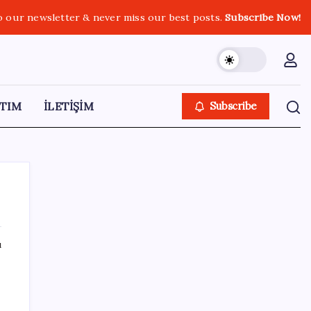
o our newsletter & never miss our best posts.
Subscribe Now!
TIM
İLETİŞİM
Subscribe
ı
SON YAZILAR
Çorbaya eklenen o baharat damarları
temizliyor! Uzmanlardan kolesterol