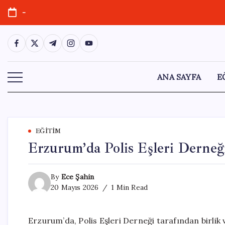
Skip
-
to
content
https://www.facebook.com/
https://twitter.com/
https://t.me/
https://www.instagram.com/
https://youtube.com/
ANA SAYFA
E
EĞITIM
Erzurum’da Polis Eşleri Derne
By
Ece Şahin
20 Mayıs 2026
1 Min Read
Erzurum’da, Polis Eşleri Derneği tarafından birli