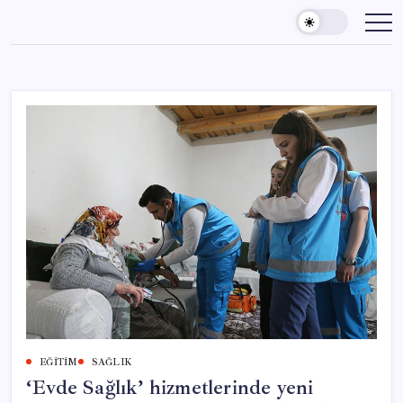
Skip
to
content
EĞITIM
SAĞLIK
‘Evde Sağlık’ hizmetlerinde yeni