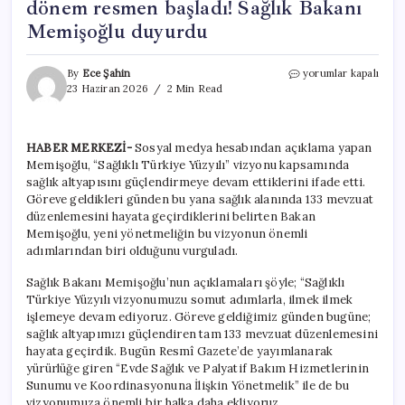
dönem resmen başladı! Sağlık Bakanı
Memişoğlu duyurdu
‘Evde
By
Ece Şahin
yorumlar kapalı
Sağlık’
23 Haziran 2026
2 Min Read
hizmetlerinde
yeni
dönem
HABER MERKEZİ-
Sosyal medya hesabından açıklama yapan
resmen
Memişoğlu, “Sağlıklı Türkiye Yüzyılı” vizyonu kapsamında
başladı!
Sağlık
sağlık altyapısını güçlendirmeye devam ettiklerini ifade etti.
Bakanı
Göreve geldikleri günden bu yana sağlık alanında 133 mevzuat
Memişoğlu
düzenlemesini hayata geçirdiklerini belirten Bakan
duyurdu
Memişoğlu, yeni yönetmeliğin bu vizyonun önemli
için
adımlarından biri olduğunu vurguladı.
Sağlık Bakanı Memişoğlu’nun açıklamaları şöyle; “Sağlıklı
Türkiye Yüzyılı vizyonumuzu somut adımlarla, ilmek ilmek
işlemeye devam ediyoruz. Göreve geldiğimiz günden bugüne;
sağlık altyapımızı güçlendiren tam 133 mevzuat düzenlemesini
hayata geçirdik. Bugün Resmî Gazete’de yayımlanarak
yürürlüğe giren “Evde Sağlık ve Palyatif Bakım Hizmetlerinin
Sunumu ve Koordinasyonuna İlişkin Yönetmelik” ile de bu
vizyonumuza önemli bir halka daha ekliyoruz.