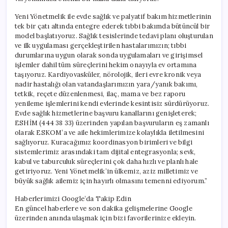
Yeni Yönetmelik ile evde sağlık ve palyatif bakım hizmetlerinin
tek bir çatı altında entegre ederek tıbbi bakımda bütüncül bir
model başlatıyoruz. Sağlık tesislerinde tedavi planı oluşturulan
ve ilk uygulaması gerçekleştirilen hastalarımızın; tıbbi
durumlarına uygun olarak sonda uygulamaları ve girişimsel
işlemler dahil tüm süreçlerini hekim onayıyla ev ortamına
taşıyoruz. Kardiyovasküler, nörolojik, ileri evre kronik veya
nadir hastalığı olan vatandaşlarımızın yara/yanık bakımı,
tetkik, reçete düzenlenmesi, ilaç, mama ve bez raporu
yenileme işlemlerini kendi evlerinde kesintisiz sürdürüyoruz.
Evde sağlık hizmetlerine başvuru kanallarını genişleterek;
ESHİM (444 38 33) üzerinden yapılan başvuruların eş zamanlı
olarak ESKOM’a ve aile hekimlerimize kolaylıkla iletilmesini
sağlıyoruz. Kuracağımız koordinasyon birimleri ve bilgi
sistemlerimiz arasındaki tam dijital entegrasyonla; sevk,
kabul ve taburculuk süreçlerini çok daha hızlı ve planlı hale
getiriyoruz. Yeni Yönetmelik’in ülkemiz, aziz milletimiz ve
büyük sağlık ailemiz için hayırlı olmasını temenni ediyorum.”
Haberlerimizi Google’da Takip Edin
En güncel haberlere ve son dakika gelişmelerine Google
üzerinden anında ulaşmak için bizi favorilerinize ekleyin.