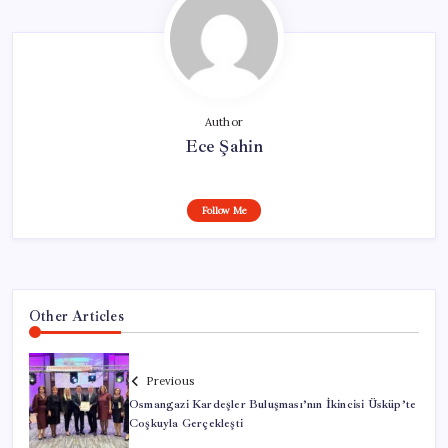
Author
Ece Şahin
Follow Me
Other Articles
Previous
Osmangazi Kardeşler Buluşması’nın İkincisi Üsküp’te
Coşkuyla Gerçekleşti