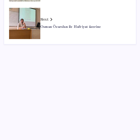
Next
Osman Özarslan ile Hafriyat üzerine
SON YAZILAR
Çorbaya eklenen o baharat damarları temizliyor!
Uzmanlardan kolesterol düşüren gizli formül
Otomobilde yeni ÖTV kuralı yürürlükte: Vergi tutarı