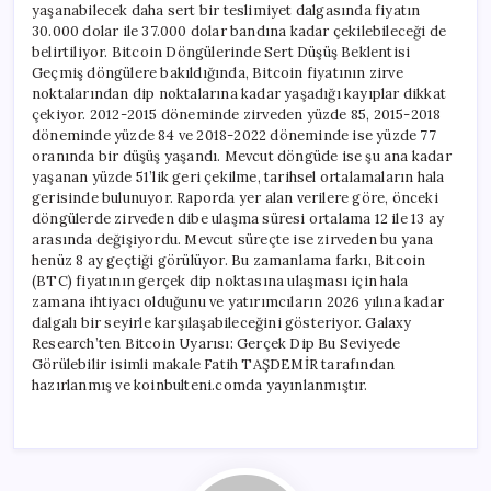
yaşanabilecek daha sert bir teslimiyet dalgasında fiyatın
30.000 dolar ile 37.000 dolar bandına kadar çekilebileceği de
belirtiliyor. Bitcoin Döngülerinde Sert Düşüş Beklentisi
Geçmiş döngülere bakıldığında, Bitcoin fiyatının zirve
noktalarından dip noktalarına kadar yaşadığı kayıplar dikkat
çekiyor. 2012-2015 döneminde zirveden yüzde 85, 2015-2018
döneminde yüzde 84 ve 2018-2022 döneminde ise yüzde 77
oranında bir düşüş yaşandı. Mevcut döngüde ise şu ana kadar
yaşanan yüzde 51’lik geri çekilme, tarihsel ortalamaların hala
gerisinde bulunuyor. Raporda yer alan verilere göre, önceki
döngülerde zirveden dibe ulaşma süresi ortalama 12 ile 13 ay
arasında değişiyordu. Mevcut süreçte ise zirveden bu yana
henüz 8 ay geçtiği görülüyor. Bu zamanlama farkı, Bitcoin
(BTC) fiyatının gerçek dip noktasına ulaşması için hala
zamana ihtiyacı olduğunu ve yatırımcıların 2026 yılına kadar
dalgalı bir seyirle karşılaşabileceğini gösteriyor. Galaxy
Research’ten Bitcoin Uyarısı: Gerçek Dip Bu Seviyede
Görülebilir isimli makale Fatih TAŞDEMİR tarafından
hazırlanmış ve koinbulteni.comda yayınlanmıştır.