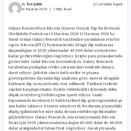
Galaxy
By
Ece Şahin
yorumlar kapalı
Research’ten
13 Haziran 2026
2 Min Read
Bitcoin
Uyarısı:
Gerçek
Galaxy Research’ten Bitcoin Uyarısı: Gerçek Dip Bu Seviyede
Dip
Görülebilir Posted on 13 Haziran 2026 13 Haziran 2026 by
Bu
Seviyede
Yusuf Arslan Galaxy Research tarafından yayımlanan yeni bir
Görülebilir
rapor, Bitcoin (BTC) fiyatının henüz döngü dip noktasına
için
ulaşmadığını ve 2026 yılına kadar 40.000 dolar seviyelerine
kadar gerileyebileceğini öngörüyor. Kripto para piyasalarında
gözler lider varlık Bitcoin üzerindeyken, Galaxy Research
tarafından paylaşılan veriler yatırımcıları temkinli olmaya
davet ediyor. Şirketin zincir üstü veriler ve piyasa
göstergelerine dayandırdığı analizine göre, mevcut döngüde
beklenen dip seviyesi henüz test edilmedi. Tarihsel verilerle
yapılan karşılaştırmalar, fiyatın önümüzdeki dönemde daha
düşük seviyeleri görebileceğine işaret ediyor. Analiz
kapsamında incelenen 13 farklı tarihsel dip göstergesinden şu
ana kadar yalnızca 4 tanesi sinyal verdi. Bu durum, piyasadaki
düşüş eğiliminin bir süre daha devam edebileceği ihtimalini
güçlendiriyor. Galaxy Research, ana senaryosunda Bitcoin
fiyatı için 2026 yılının sonlarına doğru 40.000 dolar ile 46.000
dolar aralığında bir taban fiyat öngörüyor. Ancak piyasada