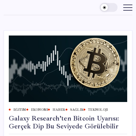
Skip
to
content
EĞITIM
EKONOMI
HABER
SAĞLIK
TEKNOLOJI
Galaxy Research’ten Bitcoin Uyarısı:
Gerçek Dip Bu Seviyede Görülebilir