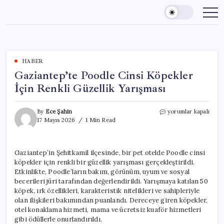
Skip
to
content
HABER
Gaziantep’te Poodle Cinsi Köpekler
İçin Renkli Güzellik Yarışması
Gaziantep’te
By
Ece Şahin
yorumlar kapalı
Poodle
17 Mayıs 2026
1 Min Read
Cinsi
Köpekler
İçin
Gaziantep’in Şehitkamil ilçesinde, bir pet otelde Poodle cinsi
Renkli
köpekler için renkli bir güzellik yarışması gerçekleştirildi.
Güzellik
Yarışması
Etkinlikte, Poodle’ların bakım, görünüm, uyum ve sosyal
için
becerileri jüri tarafından değerlendirildi. Yarışmaya katılan 50
köpek, ırk özellikleri, karakteristik nitelikleri ve sahipleriyle
olan ilişkileri bakımından puanlandı. Dereceye giren köpekler,
otel konaklama hizmeti, mama ve ücretsiz kuaför hizmetleri
gibi ödüllerle onurlandırıldı.