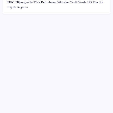
NEC Nijmegen ile Türk Futbolunun Yıldızları Tarih Yazdı: 125 Yılın En
Büyük Başarısı
SON YAZILAR
KOBİ’ler için akıllı üretim üssü
Yargıtay’dan kritik karar: SGK emekliye faiz
ödeyecek!
Resmi Gazete’de bugün (08.08.2026)
Erdoğan’dan ‘Mekke Ortak Savunma Anlaşması’
açıklaması: ‘Hiçbir ülkeyi hedef almıyor’