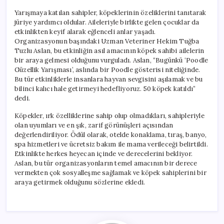
Yarışmaya katılan sahipler, köpeklerinin özeliklerini tanıtarak
jüriye yardımcı oldular. Aileleriyle birlikte gelen çocuklar da
etkinlikten keyif alarak eğlenceli anlar yaşadı.
Organizasyonun başındaki Uzman Veteriner Hekim Tuğba
Tuzlu Aslan, bu etkinliğin asıl amacının köpek sahibi ailelerin
bir araya gelmesi olduğunu vurguladı. Aslan, “Bugünkü ‘Poodle
Güzellik Yarışması’, aslında bir Poodle gösterisi niteliğinde.
Bu tür etkinliklerle insanlara hayvan sevgisini aşılamak ve bu
bilinci kalıcı hale getirmeyi hedefliyoruz. 50 köpek katıldı”
dedi.
Köpekler, ırk özelliklerine sahip olup olmadıkları, sahipleriyle
olan uyumları ve en şık, zarif görünüşleri açısından
değerlendiriliyor. Ödül olarak, otelde konaklama, tıraş, banyo,
spa hizmetleri ve ücretsiz bakım ile mama verileceği belirtildi.
Etkinlikte herkes heyecan içinde ve derecelerini bekliyor.
Aslan, bu tür organizasyonların temel amacının bir derece
vermekten çok sosyalleşme sağlamak ve köpek sahiplerini bir
araya getirmek olduğunu sözlerine ekledi.