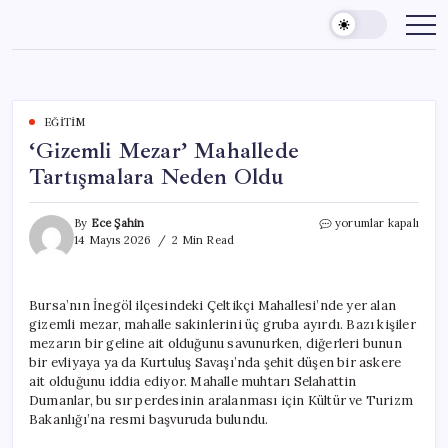
Skip
to
content
EĞITIM
‘Gizemli Mezar’ Mahallede
Tartışmalara Neden Oldu
‘Gizemli
By
Ece Şahin
yorumlar kapalı
Mezar’
14 Mayıs 2026
2 Min Read
Mahallede
Tartışmalara
Neden
Bursa’nın İnegöl ilçesindeki Çeltikçi Mahallesi’nde yer alan
Oldu
gizemli mezar, mahalle sakinlerini üç gruba ayırdı. Bazı kişiler
için
mezarın bir geline ait olduğunu savunurken, diğerleri bunun
bir evliyaya ya da Kurtuluş Savaşı’nda şehit düşen bir askere
ait olduğunu iddia ediyor. Mahalle muhtarı Selahattin
Dumanlar, bu sır perdesinin aralanması için Kültür ve Turizm
Bakanlığı’na resmi başvuruda bulundu.