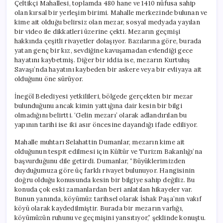
Çeltikçi Mahallesi, toplamda 480 hane ve 1410 nüfusa sahip
olan kırsal bir yerleşim birimi. Mahalle merkezinde bulunan ve
kime ait olduğu belirsiz olan mezar, sosyal medyada yayılan
bir video ile dikkatleri üzerine çekti. Mezarın geçmişi
hakkında çeşitli rivayetler dolaşıyor. Bazılarına göre, burada
yatan genç bir kız, sevdiğine kavuşamadan evlendiği gece
hayatını kaybetmiş. Diğer bir iddia ise, mezarın Kurtuluş
Savaşı’nda hayatını kaybeden bir askere veya bir evliyaya ait
olduğunu öne sürüyor.
İnegöl Belediyesi yetkilileri, bölgede gerçekten bir mezar
bulunduğunu ancak kimin yattığına dair kesin bir bilgi
olmadığını belirtti. ‘Gelin mezarı’ olarak adlandırılan bu
yapının tarihi ise iki asır öncesine dayandığı ifade ediliyor.
Mahalle muhtarı Selahattin Dumanlar, mezarın kime ait
olduğunun tespit edilmesi için Kültür ve Turizm Bakanlığı’na
başvurduğunu dile getirdi. Dumanlar, “Büyüklerimizden
duyduğumuza göre üç farklı rivayet bulunuyor. Hangisinin
doğru olduğu konusunda kesin bir bilgiye sahip değiliz. Bu
konuda çok eski zamanlardan beri anlatılan hikayeler var.
Bunun yanında, köyümüz tarihsel olarak İshak Paşa’nın vakıf
köyü olarak kaydedilmiştir. Burada bir mezarın varlığı,
köyümüzün ruhunu ve geçmişini yansıtıyor,” şeklinde konuştu.