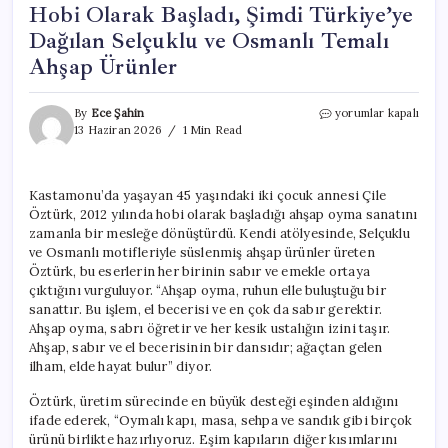
Hobi Olarak Başladı, Şimdi Türkiye’ye
Dağılan Selçuklu ve Osmanlı Temalı
Ahşap Ürünler
Hobi
By
Ece Şahin
yorumlar kapalı
Olarak
13 Haziran 2026
1 Min Read
Başladı,
Şimdi
Türkiye’ye
Kastamonu’da yaşayan 45 yaşındaki iki çocuk annesi Çile
Dağılan
Öztürk, 2012 yılında hobi olarak başladığı ahşap oyma sanatını
Selçuklu
ve
zamanla bir mesleğe dönüştürdü. Kendi atölyesinde, Selçuklu
Osmanlı
ve Osmanlı motifleriyle süslenmiş ahşap ürünler üreten
Temalı
Öztürk, bu eserlerin her birinin sabır ve emekle ortaya
Ahşap
çıktığını vurguluyor. “Ahşap oyma, ruhun elle buluştuğu bir
Ürünler
sanattır. Bu işlem, el becerisi ve en çok da sabır gerektir.
için
Ahşap oyma, sabrı öğretir ve her kesik ustalığın izini taşır.
Ahşap, sabır ve el becerisinin bir dansıdır; ağaçtan gelen
ilham, elde hayat bulur” diyor.
Öztürk, üretim sürecinde en büyük desteği eşinden aldığını
ifade ederek, “Oymalı kapı, masa, sehpa ve sandık gibi birçok
ürünü birlikte hazırlıyoruz. Eşim kapıların diğer kısımlarını