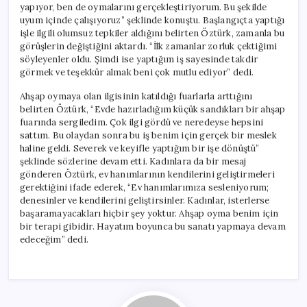
yapıyor, ben de oymalarını gerçekleştiriyorum. Bu şekilde
uyum içinde çalışıyoruz” şeklinde konuştu. Başlangıçta yaptığı
işle ilgili olumsuz tepkiler aldığını belirten Öztürk, zamanla bu
görüşlerin değiştiğini aktardı. “İlk zamanlar zorluk çektiğimi
söyleyenler oldu. Şimdi ise yaptığım iş sayesinde takdir
görmek ve teşekkür almak beni çok mutlu ediyor” dedi.
Ahşap oymaya olan ilgisinin katıldığı fuarlarla arttığını
belirten Öztürk, “Evde hazırladığım küçük sandıkları bir ahşap
fuarında sergiledim. Çok ilgi gördü ve neredeyse hepsini
sattım. Bu olaydan sonra bu iş benim için gerçek bir meslek
haline geldi. Severek ve keyifle yaptığım bir işe dönüştü”
şeklinde sözlerine devam etti. Kadınlara da bir mesaj
gönderen Öztürk, ev hanımlarının kendilerini geliştirmeleri
gerektiğini ifade ederek, “Ev hanımlarımıza sesleniyorum;
denesinler ve kendilerini geliştirsinler. Kadınlar, isterlerse
başaramayacakları hiçbir şey yoktur. Ahşap oyma benim için
bir terapi gibidir. Hayatım boyunca bu sanatı yapmaya devam
edeceğim” dedi.