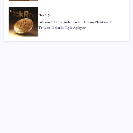
Next
Bitcoin ETF’lerinde Tarihi Dönüm Noktası: 2
Trilyon Dolarlık Eşik Aşılıyor
SON YAZILAR
Çorbaya eklenen o baharat damarları temizliyor!
Uzmanlardan kolesterol düşüren gizli formül
Otomobilde yeni ÖTV kuralı yürürlükte: Vergi tutarı