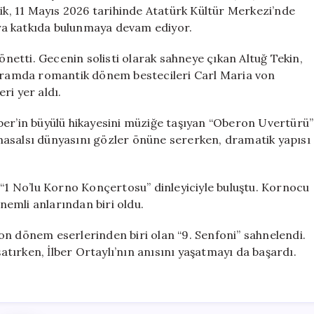
Özel
lik, 11 Mayıs 2026 tarihinde Atatürk Kültür Merkezi’nde
Bir
O’ya katkıda bulunmaya devam ediyor.
Konser
Düzenledi
etti. Gecenin solisti olarak sahneye çıkan Altuğ Tekin,
için
rogramda romantik dönem bestecileri Carl Maria von
ri yer aldı.
ber’in büyülü hikayesini müziğe taşıyan “Oberon Uvertürü”
n masalsı dünyasını gözler önüne sererken, dramatik yapısı
 “1 No’lu Korno Konçertosu” dinleyiciyle buluştu. Kornocu
önemli anlarından biri oldu.
on dönem eserlerinden biri olan “9. Senfoni” sahnelendi.
şatırken, İlber Ortaylı’nın anısını yaşatmayı da başardı.