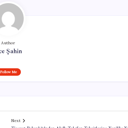
Author
ce Şahin
Follow Me
Next