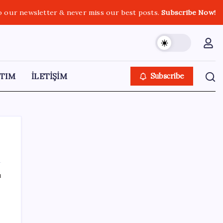
o our newsletter & never miss our best posts.
Subscribe Now!
TIM
İLETİŞİM
Subscribe
ı
SON YAZILAR
Çorbaya eklenen o baharat damarları
temizliyor! Uzmanlardan kolesterol