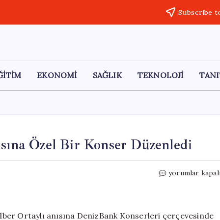
Subscribe t
ĞİTİM
EKONOMİ
SAĞLIK
TEKNOLOJİ
TANI
ısına Özel Bir Konser Düzenledi
İDSO,
yorumlar kapal
Tarihçi
İlber
Ortaylı
Anısına
 İlber Ortaylı anısına DenizBank Konserleri çerçevesinde