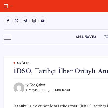
Skip
-
to
content
https://www.facebook.com/
https://twitter.com/
https://t.me/
https://www.instagram.com/
https://youtube.com/
ANA SAYFA
E
SAĞLIK
İDSO, Tarihçi İlber Ortaylı An
By
Ece Şahin
11 Mayıs 2026
1 Min Read
İstanbul Devlet Senfoni Orkestrası (İDSO), tarihçi