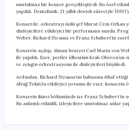
unutulmaz bir konser gerçekleştirdi. Bu özel etkin
yapıldı. DenizBank, 21 yıllık destek süreciyle İDS
Konserde, orkestrayı ünlü şef Murat Cem Orhan yön
dinleyicilere etkileyici bir performans sundu. P
Weber, Richard Strauss ve Franz Schubert’in eserle
Konserin açılışı, Alman besteci Carl Maria von We
ile yapıldı. Eser, periler ülkesinin kralı Oberon’u
ve zengin orkestrasyonu ile dinleyicileri büyüledi.
Ardından, Richard Strauss’un babasına ithaf ettiği
Altuğ Tekin’in etkileyici yorumu ile eser, konserin 
Konserin ikinci bölümünde ise Franz Schubert’in s
Bu anlamlı etkinlik, izleyicilere unutulmaz anlar ya