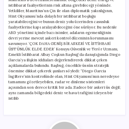
istihbarat faaliyetlerinin risk altına girebileceği yönünde.
Yetkililer, Mauritius’un Çin ile olan diplomatik yakınlığının,
Hint Okyanusu’nda dolaylı bir istihbarat boşluğu
yaratabileceğini ve bunun deniz yolu üzerinden casusluk
faaliyetlerine kapı aralayabileceğini öne sürüyor. Bu nedenle
ABD yönetimi içinde bazı isimler, adaların egemenliğinin
devri yerine mevcut askeri kontrol düzeninin korunmasını
savunuyor. ‘ÇOK DAHA GENİŞ BİR ASKERİ VE İSTİHBARİ
ÜSTÜNLÜK ELDE EDER’ Konuyu Güvenlik ve Terör Uzmanı,
Emekli İstihbarat Albay Coşkun Başbuğ’da danıştığımda Diego
Garcia’ya ilişkin iddiaları değerlendirerek dikkat çeken
açıklamalarda bulundu. Başbuğ, öncelikle üssün stratejik
önemine dikkat çekerek şunları söyledi: “Diego Garcia
İngiltere’nin kontrolünde olan, Hint Okyanusu’nun neredeyse
tamamını gözetleyebilen, radar ve dinleme sistemleri
açısından son derece kritik bir ada. Sadece bir askeri üs değil;
aynı zamanda bölgedeki deniz ve hava trafiğini izleyen bir
istihb