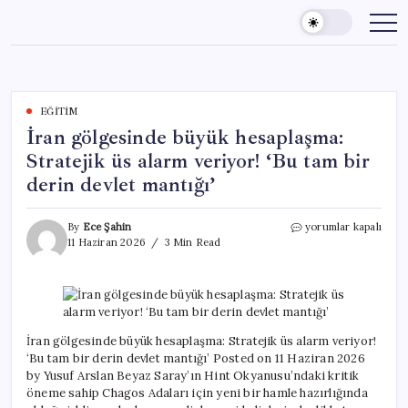
Skip
to
content
EĞITIM
İran gölgesinde büyük hesaplaşma:
Stratejik üs alarm veriyor! ‘Bu tam bir
derin devlet mantığı’
İran
By
Ece Şahin
yorumlar kapalı
gölgesinde
11 Haziran 2026
3 Min Read
büyük
hesaplaşma:
Stratejik
üs
alarm
veriyor!
İran gölgesinde büyük hesaplaşma: Stratejik üs alarm veriyor!
‘Bu
‘Bu tam bir derin devlet mantığı’ Posted on 11 Haziran 2026
tam
by Yusuf Arslan Beyaz Saray’ın Hint Okyanusu’ndaki kritik
bir
öneme sahip Chagos Adaları için yeni bir hamle hazırlığında
derin