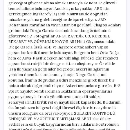
geleceğini güvence altına almak amacıyla Londra ile düzenli
temas halinde bulunuyor. Ancak aynı kaynaklar, ABD’nin
gerektiğinde İngiltere’yi aşarak Mauritius ile doğrudan
müzakere yoluna gidebileceğine de işaret ediyor. ABD
Donanması tarafından yayınlanan bu görüntü, Chagos Adaları
grubundaki Diego Garcia üssünün havadan görünümünü
gösteriyor. / Fotoğraflar: AP STRATEJİK ÜS, KÜRESEL
REKABET VE GÜVENLİK KAYGILARI Hint Okyanusu’ndaki
Diego Garcia üssü, ABD ve İngiltere ortak askeri yapısı
açısından kritik önemde bulunuyor. Bölgenin hem Orta Doğu
hem de Asya-Pasifik eksenine yakınlığı, küresel güç rekabeti
açısından stratejik bir denge noktası oluşturuyor. Özellikle
İran ile yaşanan gerilimler bölgedeki askeri üs ağlarının
yeniden önem kazanmasına yol açtı. Diego Garcia’nın
konumu, İran’ın doğrudan saldırı menziline girebilecek bir
nokta olarak değerlendiriliyo r. Askeri uzmanlara göre üs, B-2
Spirit hayalet bombardıman uçaklarının operasyonlarına
uygun yapısıyla, İran’a yönelik uzun menzilli saldırı
senaryolarında kritik rol oynayabilecek kapasitede. Bu durum,
üssün yalnızca bölgesel değil küresel ölçekte bir caydırıcılık
unsuru olduğunu da ortaya koyuyor. SULARIN KONTROLÜ
ENDİŞESİ VE MAURİTİUS TARTIŞMASI ABD’li üst düzey
yetkililerin en büyük kaygılarından biri, adaların kontrolünün
Mauritius’a devredilmesi halinde bölgedeki deniz trafiği ve