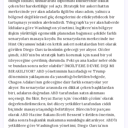
olduğu iddiası, uluslararası diplomasi kulislerinde dikkat
devlet
çeken bir hareketliliğe yol açtı. Stratejik bir askeri hattın
mantığı’
için
merkezinde yer alan adalarla ilgili bu olası adım, yalnızca
bölgesel değil küresel güç dengelerini de etkileyebilecek bir
tartışmayı yeniden alevlendirdi. Telegraph’ta yer alan haberde
İddialara göre Washington yönetimi, İngiltere’nin bölgeye
ilişkin yürüttüğü egemenlik planından bağımsız şekilde farklı
senaryoları masaya koydu. Bu senaryoların merkezinde ise
Hint Okyanusu’ndaki en kritik askeri noktalardan biri olarak
görülen Diego Garcia üssünün geleceği yer alıyor. Gözler
şimdi, ABD’nin bu stratejik hattı korumak için nasıl bir yol
izleyeceğine çevrilmiş durumda. Peki şu ana kadar neler oldu
ve bundan sonra neler olabilir? İNGİLTERE DEVRE DIŞI MI
BIRAKILIYOR? ABD yönetiminin hazırladığı ve Trump
döneminin yaklaşımını da yansıttığı belirtilen belgede,
Chagos Adaları’nın geleceğine dair farklı senaryolar yer
alıyor. Bu senaryolar arasında en dikkat çeken başlıklardan
biri, adaların doğrudan ABD tarafından satın alınması
seçeneği. Bu fikir, Beyaz Saray için ‘öncelikli çözüm’ olarak
değerlendirilmezken, üst düzey yetkililer tarafından ciddi
biçimde masaya taşındığı belirtiliyor. Sürecin bir parçası
olarak ABD Hazine Bakanı Scott Bessent’e iletilen önerinin,
daha sonra başkanlık makamına sunulduğu aktarılıyor. ABD’li
yetkililere göre Washington yönetimi, Diego Garcia’nın