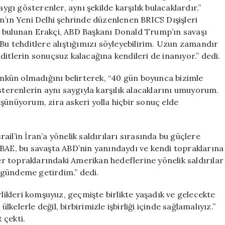
için
aygı gösterenler, aynı şekilde karşılık bulacaklardır.”
n’ın Yeni Delhi şehrinde düzenlenen BRICS Dışişleri
a bulunan Erakçi, ABD Başkanı Donald Trump’ın savaşı
“Bu tehditlere alıştığımızı söyleyebilirim. Uzun zamandır
ehditlerin sonuçsuz kalacağına kendileri de inanıyor.” dedi.
kün olmadığını belirterek, “40 gün boyunca bizimle
sterenlerin aynı saygıyla karşılık alacaklarını umuyorum.
şünüyorum, zira askeri yolla hiçbir sonuç elde
rail’in İran’a yönelik saldırıları sırasında bu güçlere
“BAE, bu savaşta ABD’nin yanındaydı ve kendi topraklarına
ler topraklarındaki Amerikan hedeflerine yönelik saldırılar
 gündeme getirdim.” dedi.
rlikleri komşuyuz, geçmişte birlikte yaşadık ve gelecekte
ülkelerle değil, birbirimizle işbirliği içinde sağlamalıyız.”
 çekti.