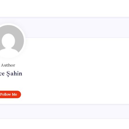
Author
ce Şahin
Follow Me