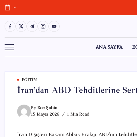
Skip
-
to
content
https://www.facebook.com/
https://twitter.com/
https://t.me/
https://www.instagram.com/
https://youtube.com/
ANA SAYFA
E
EĞITIM
İran’dan ABD Tehditlerine Sert
By
Ece Şahin
15 Mayıs 2026
1 Min Read
İran Dışişleri Bakanı Abbas Erakçi, ABD’nin tehditle