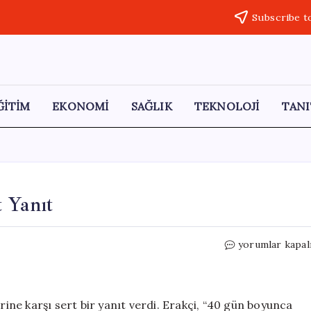
Subscribe t
ĞİTİM
EKONOMİ
SAĞLIK
TEKNOLOJİ
TANI
 Yanıt
İran’dan
yorumlar kapal
ABD
Tehditlerine
Sert
Yanıt
rine karşı sert bir yanıt verdi. Erakçi, “40 gün boyunca