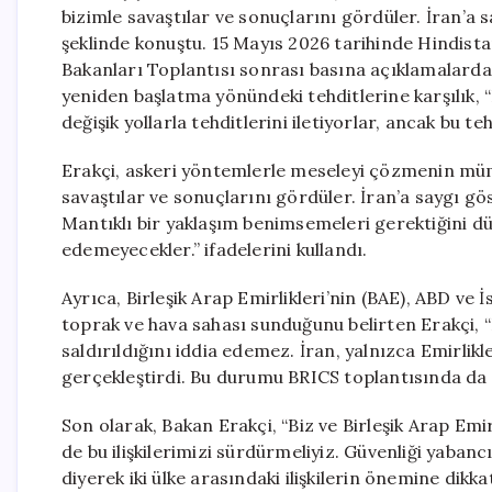
bizimle savaştılar ve sonuçlarını gördüler. İran’a s
şeklinde konuştu. 15 Mayıs 2026 tarihinde Hindista
Bakanları Toplantısı sonrası basına açıklamalard
yeniden başlatma yönündeki tehditlerine karşılık, 
değişik yollarla tehditlerini iletiyorlar, ancak bu t
Erakçi, askeri yöntemlerle meseleyi çözmenin müm
savaştılar ve sonuçlarını gördüler. İran’a saygı gö
Mantıklı bir yaklaşım benimsemeleri gerektiğini dü
edemeyecekler.” ifadelerini kullandı.
Ayrıca, Birleşik Arap Emirlikleri’nin (BAE), ABD ve İs
toprak ve hava sahası sunduğunu belirten Erakçi, 
saldırıldığını iddia edemez. İran, yalnızca Emirlik
gerçekleştirdi. Bu durumu BRICS toplantısında da
Son olarak, Bakan Erakçi, “Biz ve Birleşik Arap Emi
de bu ilişkilerimizi sürdürmeliyiz. Güvenliği yabancı 
diyerek iki ülke arasındaki ilişkilerin önemine dikkat