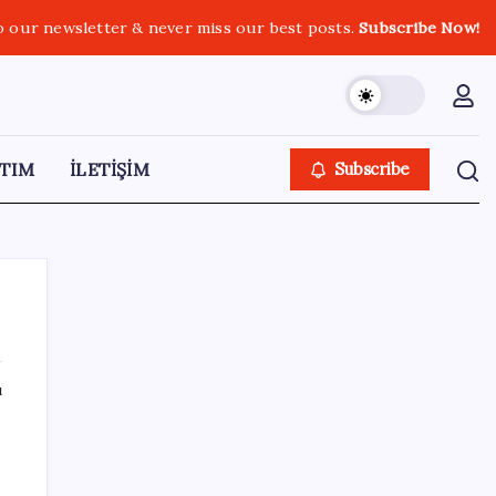
o our newsletter & never miss our best posts.
Subscribe Now!
TIM
İLETİŞİM
Subscribe
ı
SON YAZILAR
Çorbaya eklenen o baharat damarları
temizliyor! Uzmanlardan kolesterol