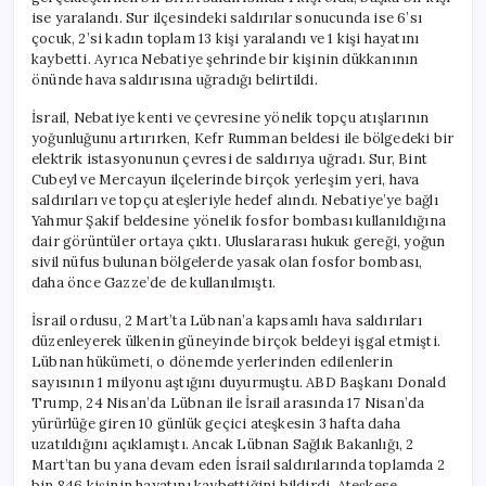
ise yaralandı. Sur ilçesindeki saldırılar sonucunda ise 6’sı
çocuk, 2’si kadın toplam 13 kişi yaralandı ve 1 kişi hayatını
kaybetti. Ayrıca Nebatiye şehrinde bir kişinin dükkanının
önünde hava saldırısına uğradığı belirtildi.
İsrail, Nebatiye kenti ve çevresine yönelik topçu atışlarının
yoğunluğunu artırırken, Kefr Rumman beldesi ile bölgedeki bir
elektrik istasyonunun çevresi de saldırıya uğradı. Sur, Bint
Cubeyl ve Mercayun ilçelerinde birçok yerleşim yeri, hava
saldırıları ve topçu ateşleriyle hedef alındı. Nebatiye’ye bağlı
Yahmur Şakif beldesine yönelik fosfor bombası kullanıldığına
dair görüntüler ortaya çıktı. Uluslararası hukuk gereği, yoğun
sivil nüfus bulunan bölgelerde yasak olan fosfor bombası,
daha önce Gazze’de de kullanılmıştı.
İsrail ordusu, 2 Mart’ta Lübnan’a kapsamlı hava saldırıları
düzenleyerek ülkenin güneyinde birçok beldeyi işgal etmişti.
Lübnan hükümeti, o dönemde yerlerinden edilenlerin
sayısının 1 milyonu aştığını duyurmuştu. ABD Başkanı Donald
Trump, 24 Nisan’da Lübnan ile İsrail arasında 17 Nisan’da
yürürlüğe giren 10 günlük geçici ateşkesin 3 hafta daha
uzatıldığını açıklamıştı. Ancak Lübnan Sağlık Bakanlığı, 2
Mart’tan bu yana devam eden İsrail saldırılarında toplamda 2
bin 846 kişinin hayatını kaybettiğini bildirdi. Ateşkese