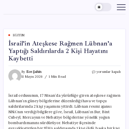
Skip
to
content
EĞITIM
İsrail’in Ateşkese Rağmen Lübnan’a
Yaptığı Saldırılarda 2 Kişi Hayatını
Kaybetti
İsrail’in
By
Ece Şahin
yorumlar kapalı
Ateşkese
11 Mayıs 2026
1 Min Read
Rağmen
Lübnan’a
Yaptığı
İsrail ordusunun, 17 Nisan’da yürürlüğe giren ateşkese rağmen
Saldırılarda
Lübnan’ın güney bölgelerine düzenlediği hava ve topçu
2
Kişi
saldırılarında 2 kişi yaşamını yitirdi. Lübnan resmi ajansı
Hayatını
NNA’nın verdiği bilgilere göre, İsrail, Lübnan’ın Sur, Bint
Kaybetti
Cubeyl, Mercayun ve Nebatiye bölgelerine yönelik yoğun
için
bombardımanını sürdürüyor. Nebatiye ilçesinde
gerçekleştirilen bir SİHA saldırısında 1 kişi öldü, başka bir kişi