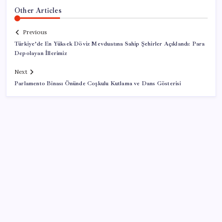
Other Articles
Previous
Türkiye’de En Yüksek Döviz Mevduatına Sahip Şehirler Açıklandı: Para
Depolayan İllerimiz
Next
Parlamento Binası Önünde Coşkulu Kutlama ve Dans Gösterisi
SON YAZILAR
Savunma ihracatında hedef dünyada ilk 10