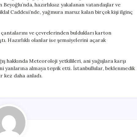
Renkli
an Beyoğlu’nda, hazırlıksız yakalanan vatandaşlar ve
Anlar
iklal Caddesi’nde, yağmura maruz kalan birçok kişi ilginç
için
 çantalarını ve çevrelerinden buldukları karton
. Hazırlıklı olanlar ise şemsiyelerini açarak
ş hakkında Meteoroloji yetkilileri, ani yağışlara karşı
ni yanlarına almaya teşvik etti. İstanbullular, beklenmedik
ir kez daha anladı.