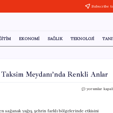
Subscribe t
ĞİTİM
EKONOMİ
SAĞLIK
TEKNOLOJİ
TANI
! Taksim Meydanı’nda Renkli Anlar
İstanbullulara
yorumlar kapal
Yağmur
Sürprizi!
Taksim
Meydanı’nda
 sağanak yağış, şehrin farklı bölgelerinde etkisini