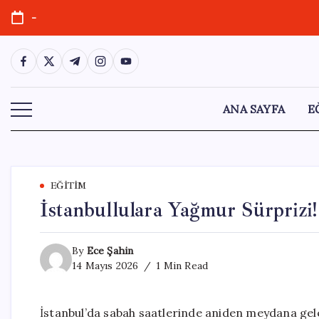
Skip
-
to
content
https://www.facebook.com/
https://twitter.com/
https://t.me/
https://www.instagram.com/
https://youtube.com/
ANA SAYFA
E
EĞITIM
İstanbullulara Yağmur Sürprizi
By
Ece Şahin
14 Mayıs 2026
1 Min Read
İstanbul’da sabah saatlerinde aniden meydana gelen