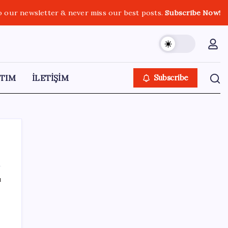
o our newsletter & never miss our best posts.
Subscribe Now!
TIM
İLETİŞİM
Subscribe
ı
SON YAZILAR
Çorbaya eklenen o baharat damarları
temizliyor! Uzmanlardan kolesterol