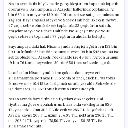
Nisan ayında iki büyük halde gerçekleştirilen kapsamlı lojistik
operasyon, Bayrampaşa ve Ataşehir hallerinde toplamda 72
bin 630 ton meyve ve 130 bin 201 ton sebze satışa sunulmasını
sağladı. Bayrampaşa Meyve ve Sebze Hali’nde 35 çeşit meyve,
47 çeşit sebze olmak üzere toplamda 82 çeşit ürün satıldı.
Ataşehir Meyve ve Sebze Hali’nde ise 31 çeşit meyve ve 46
çeşit sebze ile toplamda 77 çeşit ürün alıcılarla buluştu.
Bayrampaşa’daki hal, Nisan ayında satış için getirilen 153 bin
99 ton ürünün 53 bin 554 tonunu meyve, 99 bin 545 tonunu ise
sebze oluşturdu. Ataşehir’deki halde ise 49 bin 732 ton ürünün
19 bin 76 tonu meyveden, 30 bin 656 tonu sebzeden geldi.
İstanbul’un Nisan ayındaki en çok satılan meyveleri
sıralamasında portakal 11.785 tonla birinci, çilek 11.703 tonla
ikinci ve muz 10.419 tonla üçüncü sırada yer aldı. Sebzelerde
ise domates, 24.662 tonla listenin zirvesindeydi.
Nisan ayında bazı ürünlerin fiyatları dikkat çekti. Hal
fiyatlarına göre en pahalı ürün kiraz oldu ve kilogramı 650
TL’ye satıldı. Onu 308 TL ile erik ve 283 TL ile şeftali izledi.
Ayrıca, kayısı 265 TL, üzüm 254,69 TL, nektarin 236,25 TL,
dut 203,21 TL, yaprak 178,50 TL ve ayva 156,25 TL ile
sıralamada yer aldı.