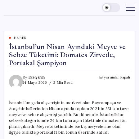
Skip
to
content
HABER
İstanbul’un Nisan Ayındaki Meyve ve
Sebze Tüketimi: Domates Zirvede,
Portakal Şampiyon
İstanbul’un
By
Ece Şahin
yorumlar kapalı
Nisan
14 Mayıs 2026
2 Min Read
Ayındaki
Meyve
ve
İstanbul’un gıda alışverişinin merkezi olan Bayrampaşa ve
Sebze
Ataşehir hallerinden Nisan ayında toplam 202 bin 831 ton taze
Tüketimi:
Domates
meyve ve sebze alışverişi yapıldı. Bu dönemde, İstanbullular
Zirvede,
sebze kategorisinde 24 bin tonu aşan tüketimle domatesi ön
Portakal
plana çıkardı. Meyve tüketiminde ise kış meyvelerine olan
Şampiyon
ilgiyle birlikte portakal 11 bin tonun üzerinde satıldı.
için