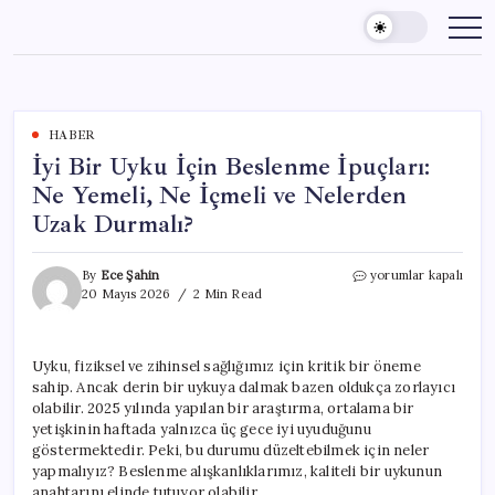
Skip
to
content
HABER
İyi Bir Uyku İçin Beslenme İpuçları:
Ne Yemeli, Ne İçmeli ve Nelerden
Uzak Durmalı?
İyi
By
Ece Şahin
yorumlar kapalı
Bir
20 Mayıs 2026
2 Min Read
Uyku
İçin
Beslenme
Uyku, fiziksel ve zihinsel sağlığımız için kritik bir öneme
İpuçları:
sahip. Ancak derin bir uykuya dalmak bazen oldukça zorlayıcı
Ne
Yemeli,
olabilir. 2025 yılında yapılan bir araştırma, ortalama bir
Ne
yetişkinin haftada yalnızca üç gece iyi uyuduğunu
İçmeli
göstermektedir. Peki, bu durumu düzeltebilmek için neler
ve
yapmalıyız? Beslenme alışkanlıklarımız, kaliteli bir uykunun
Nelerden
anahtarını elinde tutuyor olabilir.