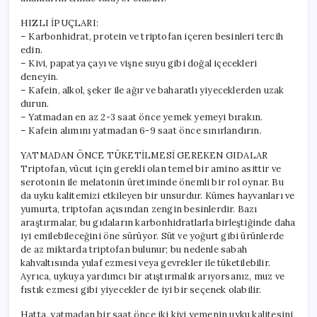
Uzak
Durmalı?
HIZLI İPUÇLARI:
için
– Karbonhidrat, protein ve triptofan içeren besinleri tercih
edin.
– Kivi, papatya çayı ve vişne suyu gibi doğal içecekleri
deneyin.
– Kafein, alkol, şeker ile ağır ve baharatlı yiyeceklerden uzak
durun.
– Yatmadan en az 2-3 saat önce yemek yemeyi bırakın.
– Kafein alımını yatmadan 6-9 saat önce sınırlandırın.
YATMADAN ÖNCE TÜKETİLMESİ GEREKEN GIDALAR
Triptofan, vücut için gerekli olan temel bir amino asittir ve
serotonin ile melatonin üretiminde önemli bir rol oynar. Bu
da uyku kalitemizi etkileyen bir unsurdur. Kümes hayvanları ve
yumurta, triptofan açısından zengin besinlerdir. Bazı
araştırmalar, bu gıdaların karbonhidratlarla birleştiğinde daha
iyi emilebileceğini öne sürüyor. Süt ve yoğurt gibi ürünlerde
de az miktarda triptofan bulunur; bu nedenle sabah
kahvaltısında yulaf ezmesi veya gevrekler ile tüketilebilir.
Ayrıca, uykuya yardımcı bir atıştırmalık arıyorsanız, muz ve
fıstık ezmesi gibi yiyecekler de iyi bir seçenek olabilir.
Hatta, yatmadan bir saat önce iki kivi yemenin uyku kalitesini