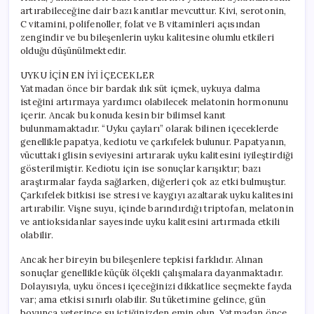
artırabileceğine dair bazı kanıtlar mevcuttur. Kivi, serotonin,
C vitamini, polifenoller, folat ve B vitaminleri açısından
zengindir ve bu bileşenlerin uyku kalitesine olumlu etkileri
olduğu düşünülmektedir.
UYKU İÇİN EN İYİ İÇECEKLER
Yatmadan önce bir bardak ılık süt içmek, uykuya dalma
isteğini artırmaya yardımcı olabilecek melatonin hormonunu
içerir. Ancak bu konuda kesin bir bilimsel kanıt
bulunmamaktadır. “Uyku çayları” olarak bilinen içeceklerde
genellikle papatya, kediotu ve çarkıfelek bulunur. Papatyanın,
vücuttaki glisin seviyesini artırarak uyku kalitesini iyileştirdiği
gösterilmiştir. Kediotu için ise sonuçlar karışıktır; bazı
araştırmalar fayda sağlarken, diğerleri çok az etki bulmuştur.
Çarkıfelek bitkisi ise stresi ve kaygıyı azaltarak uyku kalitesini
artırabilir. Vişne suyu, içinde barındırdığı triptofan, melatonin
ve antioksidanlar sayesinde uyku kalitesini artırmada etkili
olabilir.
Ancak her bireyin bu bileşenlere tepkisi farklıdır. Alınan
sonuçlar genellikle küçük ölçekli çalışmalara dayanmaktadır.
Dolayısıyla, uyku öncesi içeceğinizi dikkatlice seçmekte fayda
var; ama etkisi sınırlı olabilir. Su tüketimine gelince, gün
boyunca yeterince su içtiğinizden emin olun. Yatmadan önce