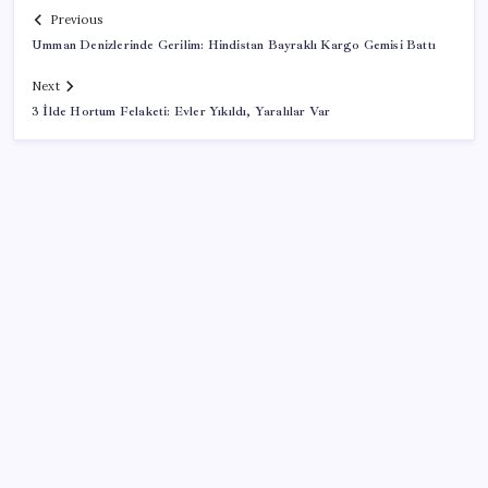
Previous
Umman Denizlerinde Gerilim: Hindistan Bayraklı Kargo Gemisi Battı
Next
3 İlde Hortum Felaketi: Evler Yıkıldı, Yaralılar Var
SON YAZILAR
‘Tek çatı altında toplanmalı’ dedi: Akın Gürlek’ten
‘internet gazeteciliği’ için yasa sinyali mi?
OpenAI’ın İlk Cihazı için Fiyat ve Tasarım Belli Oldu