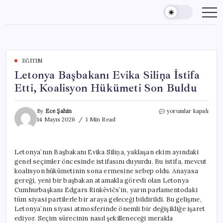
Skip
to
content
EĞITIM
Letonya Başbakanı Evika Siliņa İstifa
Etti, Koalisyon Hükümeti Son Buldu
Letonya
By
Ece Şahin
yorumlar kapalı
Başbakanı
14 Mayıs 2026
1 Min Read
Evika
Siliņa
İstifa
Letonya’nın Başbakanı Evika Siliņa, yaklaşan ekim ayındaki
Etti,
genel seçimler öncesinde istifasını duyurdu. Bu istifa, mevcut
Koalisyon
Hükümeti
koalisyon hükümetinin sona ermesine sebep oldu. Anayasa
Son
gereği, yeni bir başbakan atamakla görevli olan Letonya
Buldu
Cumhurbaşkanı Edgars Rinkēvičs’in, yarın parlamentodaki
için
tüm siyasi partilerle bir araya geleceği bildirildi. Bu gelişme,
Letonya’nın siyasi atmosferinde önemli bir değişikliğe işaret
ediyor. Seçim sürecinin nasıl şekilleneceği merakla