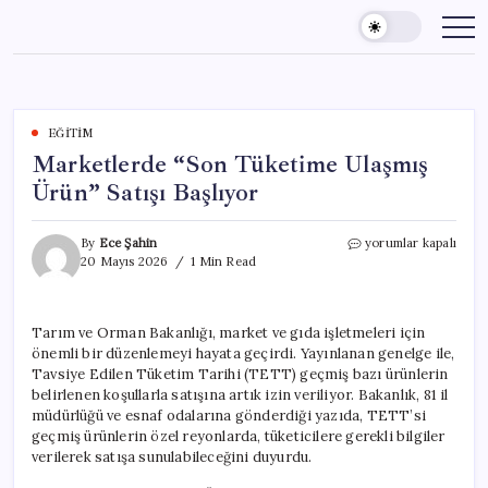
Skip
to
content
EĞITIM
Marketlerde “Son Tüketime Ulaşmış
Ürün” Satışı Başlıyor
Marketlerde
By
Ece Şahin
yorumlar kapalı
“Son
20 Mayıs 2026
1 Min Read
Tüketime
Ulaşmış
Ürün”
Tarım ve Orman Bakanlığı, market ve gıda işletmeleri için
Satışı
önemli bir düzenlemeyi hayata geçirdi. Yayınlanan genelge ile,
Başlıyor
için
Tavsiye Edilen Tüketim Tarihi (TETT) geçmiş bazı ürünlerin
belirlenen koşullarla satışına artık izin veriliyor. Bakanlık, 81 il
müdürlüğü ve esnaf odalarına gönderdiği yazıda, TETT’si
geçmiş ürünlerin özel reyonlarda, tüketicilere gerekli bilgiler
verilerek satışa sunulabileceğini duyurdu.