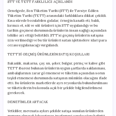
STT VE TETT FARKLILIĞI AÇIKLANDI
Genelgede, Son Tüketim Tarihi (STT) ile Tavsiye Edilen
Tüketim Tarihi (TETT) arasındaki farklılıklara dikkat çekildi.
Kısa sürede bozulabilen gıdalar, örneğin kanatlı eti, balık,
kırmızı et, süt ve süt ürünleri için STT uygulandığı ve bu
tarihin geçmesi durumunda ürünlerin insan sağlığı açısından
tehlike arz ettiği belirtildi. STT’si geçmiş ürünlerin satışına
izin verilmediği ve bu tür ürünleri satan işletmelere idari para
cezası uygulanacağı vurgulandı.
TETT’Sİ GEÇMİŞ ÜRÜNLERİN SATIŞ KOŞULLARI
Bakanlık, makarna, çay, un, şeker, bulgur, pirinç ve kahve gibi
TETT ibaresi bulunan ürünlerin uygun şartlarda saklanması,
ambalajlarının zarar görmemesi ve tüketim açısından sorun
teşkil etmemesi durumunda satışının mümkün olacağını ifade
etti. Bu ürünlerin marketlerde ayrı reyonlarda bulundurulması
ve tüketicilerin bu konuda açık bir şekilde bilgilendirilmesi
gerekecek.
DENETİMLER ARTACAK
Yetkililer, mevzuata aykırı şekilde satışa sunulan ürünlerden
numune alınarak laboratuvar incelemesi yapılacağını belirtti.