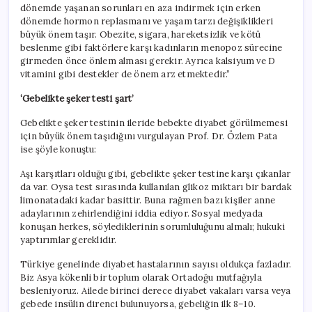
dönemde yaşanan sorunları en aza indirmek için erken
dönemde hormon replasmanı ve yaşam tarzı değişiklikleri
büyük önem taşır. Obezite, sigara, hareketsizlik ve kötü
beslenme gibi faktörlere karşı kadınların menopoz sürecine
girmeden önce önlem alması gerekir. Ayrıca kalsiyum ve D
vitamini gibi destekler de önem arz etmektedir.”
‘Gebelikte şeker testi şart’
Gebelikte şeker testinin ileride bebekte diyabet görülmemesi
için büyük önem taşıdığını vurgulayan Prof. Dr. Özlem Pata
ise şöyle konuştu:
Aşı karşıtları olduğu gibi, gebelikte şeker testine karşı çıkanlar
da var. Oysa test sırasında kullanılan glikoz miktarı bir bardak
limonatadaki kadar basittir. Buna rağmen bazı kişiler anne
adaylarının zehirlendiğini iddia ediyor. Sosyal medyada
konuşan herkes, söylediklerinin sorumluluğunu almalı; hukuki
yaptırımlar gereklidir.
Türkiye genelinde diyabet hastalarının sayısı oldukça fazladır.
Biz Asya kökenli bir toplum olarak Ortadoğu mutfağıyla
besleniyoruz. Ailede birinci derece diyabet vakaları varsa veya
gebede insülin direnci bulunuyorsa, gebeliğin ilk 8–10.