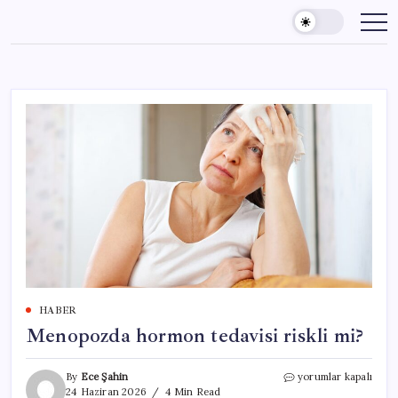
Skip
to
content
HABER
Menopozda hormon tedavisi riskli mi?
Menopozda
By
Ece Şahin
yorumlar kapalı
hormon
24 Haziran 2026
4 Min Read