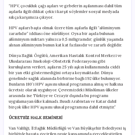
“HPV, çocukluk çağı aşıları ve gebelerin aşılanması dahil tüm
aşılarla ilgili dikkat çekici karşıt söylemler sosyal medyada
sıkça karşımıza çıkıyor.
HPV aşıları başta olmak üzere tüm aşılarla ilgili “alüminyum
zararlıdır” iddiası öne sürülüyor. Oysa bir aşıda bulunan
alüminyum miktarı yalnızca 0,5 miligramdır; günlük yaşamda
alınan alüminyum bunun kat kat fazlasıdır ve zararlı değildir.
Dünya Sağlık Örgütü, Amerikan Hastalık Kontrol Merkezi ve
Uluslararası Jinekoloji-Obstetrik Federasyonu gibi
kuruluşların verileri, aşıların 25 yılı aşkın kullanımında ciddi
bir yan etki göstermediğini ortaya koymaktadır. Dünya
genelinde sağlık alanında birbirine bağlı 192 ülke bulunuyor.
Bunların 180’i HPV aşısını ulusal programına almış ve halkına
ücretsiz olarak uyguluyor. Çevremizdeki Müslüman ülkeler
arasında ise Türkiye ve Cezayir dışında bu programı
uygulamayan ülke kalmadı. Suudi Arabistan ve Katar dahil
birçok ülke HPV aşısını ulusal programına dahil etmiştir.”
ÜCRETSİZ HALK SEMİNERİ
Van Valiliği, İl Sağlık Müdürlüğü ve Van Büyükşehir Belediyesi iş
birliğiyle hayata geçirilen proje kapsamında gerçekleştirilen