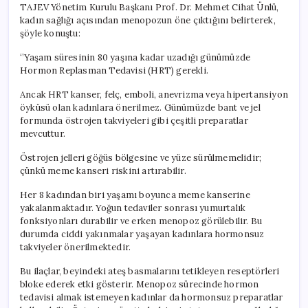
TAJEV Yönetim Kurulu Başkanı Prof. Dr. Mehmet Cihat Ünlü,
kadın sağlığı açısından menopozun öne çıktığını belirterek,
şöyle konuştu:
‘’Yaşam süresinin 80 yaşına kadar uzadığı günümüzde
Hormon Replasman Tedavisi (HRT) gerekli.
Ancak HRT kanser, felç, emboli, anevrizma veya hipertansiyon
öyküsü olan kadınlara önerilmez. Günümüzde bant ve jel
formunda östrojen takviyeleri gibi çeşitli preparatlar
mevcuttur.
Östrojen jelleri göğüs bölgesine ve yüze sürülmemelidir;
çünkü meme kanseri riskini artırabilir.
Her 8 kadından biri yaşamı boyunca meme kanserine
yakalanmaktadır. Yoğun tedaviler sonrası yumurtalık
fonksiyonları durabilir ve erken menopoz görülebilir. Bu
durumda ciddi yakınmalar yaşayan kadınlara hormonsuz
takviyeler önerilmektedir.
Bu ilaçlar, beyindeki ateş basmalarını tetikleyen reseptörleri
bloke ederek etki gösterir. Menopoz sürecinde hormon
tedavisi almak istemeyen kadınlar da hormonsuz preparatlar