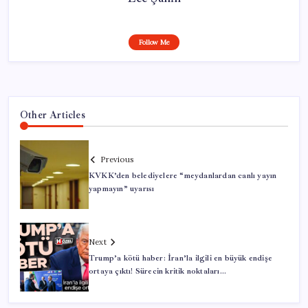
Follow Me
Other Articles
Previous
KVKK’den belediyelere “meydanlardan canlı yayın
yapmayın” uyarısı
Next
Trump’a kötü haber: İran’la ilgili en büyük endişe
ortaya çıktı! Sürecin kritik noktaları…