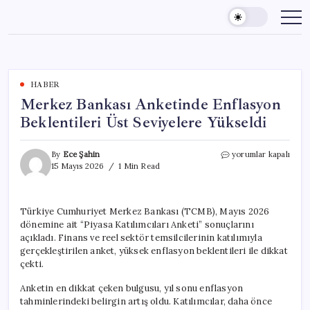
Skip
to
content
HABER
Merkez Bankası Anketinde Enflasyon
Beklentileri Üst Seviyelere Yükseldi
Merkez
By
Ece Şahin
yorumlar kapalı
Bankası
15 Mayıs 2026
1 Min Read
Anketinde
Enflasyon
Beklentileri
Türkiye Cumhuriyet Merkez Bankası (TCMB), Mayıs 2026
Üst
dönemine ait “Piyasa Katılımcıları Anketi” sonuçlarını
Seviyelere
Yükseldi
açıkladı. Finans ve reel sektör temsilcilerinin katılımıyla
için
gerçekleştirilen anket, yüksek enflasyon beklentileri ile dikkat
çekti.
Anketin en dikkat çeken bulgusu, yıl sonu enflasyon
tahminlerindeki belirgin artış oldu. Katılımcılar, daha önce