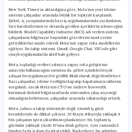
New York Times’ın aktardığına göre, Meta’nın yeni izleme
sistemi çalışanlar arasında büyük bir tepkiyle karşılandı.
Şirket, iç yazışmalarında bazı iş uygulamalarında yazılanların,
fare hareketlerinin ve ekranda görülen içeriklerin izleneceğini
bildirdi. Model Capability Initiative (MCI) adı verilen sistem,
çalışanların bilgisayar başındaki görevlerini nasıl yerine
getirdiklerini analiz ederek Meta’nın yapay zeka modellerini
eğitiyor. Bu takip sistemi, Gmail, Google Chat, VSCode gibi
onaylı uygulamalarda aktif hale geliyor.
Meta, topladığı verileri yalnızca yapay zeka geliştirme
amacıyla kullanacağını savunsa da, şirket içindeki birçok
çalışan bu uygulamayı bir gizlilik ihlali olarak değerlendiriyor.
Bazı çalışanlar, izleme özelliğini kapatıp kapatamayacaklarını
sorguladı. Ancak Meta’nın CTO’su Andrew Bosworth,
kurumsal dizüstü bilgisayarlarda sistemden çıkış seçeneği
olmadığını belirtmesi, çalışanlar arasında rahatsızlığı artırdı.
Meta, yalnızca takip sistemiyle değil, önemli iş gücü
kesintileriyle de dikkat çekiyor. 20 Mayıs itibarıyla yaklaşık 8
bin çalışanın işten çıkarılması planlanıyor; bu, toplam iş
gücünün yaklaşık yüzde 10’una denk geliyor. Aynı zamanda 5
binden fazla iş ilanı da iptal edildi. Zuckerberg, bu adımları