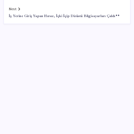
Next
İş Yerine Giriş Yapan Hırsız, İçki İçip Dizüstü Bilgisayarları Çaldı**
SON YAZILAR
Çorbaya eklenen o baharat damarları temizliyor!
Uzmanlardan kolesterol düşüren gizli formül
Otomobilde yeni ÖTV kuralı yürürlükte: Vergi tutarı
o seviyenin altına inemeyecek
Uluslararası forex dolandırıcılığı operasyonu: 54
şüpheli adliyede