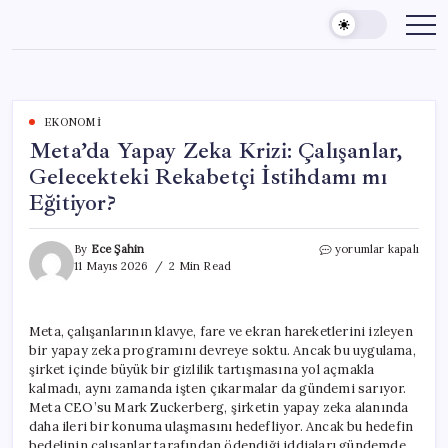
Skip
to
content
EKONOMI
Meta’da Yapay Zeka Krizi: Çalışanlar,
Gelecekteki Rekabetçi İstihdamı mı
Eğitiyor?
Meta’da
By
Ece Şahin
yorumlar kapalı
Yapay
11 Mayıs 2026
2 Min Read
Zeka
Krizi:
Çalışanlar,
Meta, çalışanlarının klavye, fare ve ekran hareketlerini izleyen
Gelecekteki
bir yapay zeka programını devreye soktu. Ancak bu uygulama,
Rekabetçi
İstihdamı
şirket içinde büyük bir gizlilik tartışmasına yol açmakla
mı
kalmadı, aynı zamanda işten çıkarmalar da gündemi sarıyor.
Eğitiyor?
Meta CEO’su Mark Zuckerberg, şirketin yapay zeka alanında
için
daha ileri bir konuma ulaşmasını hedefliyor. Ancak bu hedefin
bedelinin çalışanlar tarafından ödendiği iddiaları gündemde.