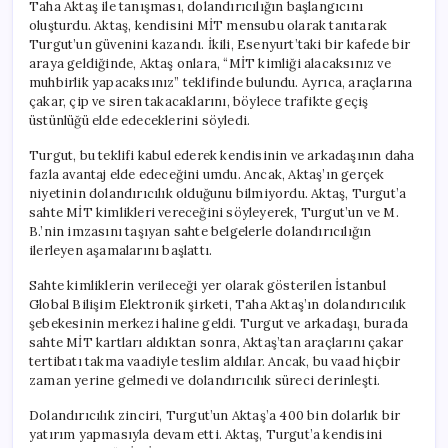
Taha Aktaş ile tanışması, dolandırıcılığın başlangıcını
oluşturdu. Aktaş, kendisini MİT mensubu olarak tanıtarak
Turgut’un güvenini kazandı. İkili, Esenyurt’taki bir kafede bir
araya geldiğinde, Aktaş onlara, “MİT kimliği alacaksınız ve
muhbirlik yapacaksınız” teklifinde bulundu. Ayrıca, araçlarına
çakar, çip ve siren takacaklarını, böylece trafikte geçiş
üstünlüğü elde edeceklerini söyledi.
Turgut, bu teklifi kabul ederek kendisinin ve arkadaşının daha
fazla avantaj elde edeceğini umdu. Ancak, Aktaş’ın gerçek
niyetinin dolandırıcılık olduğunu bilmiyordu. Aktaş, Turgut’a
sahte MİT kimlikleri vereceğini söyleyerek, Turgut’un ve M.
B.’nin imzasını taşıyan sahte belgelerle dolandırıcılığın
ilerleyen aşamalarını başlattı.
Sahte kimliklerin verileceği yer olarak gösterilen İstanbul
Global Bilişim Elektronik şirketi, Taha Aktaş’ın dolandırıcılık
şebekesinin merkezi haline geldi. Turgut ve arkadaşı, burada
sahte MİT kartları aldıktan sonra, Aktaş’tan araçlarını çakar
tertibatı takma vaadiyle teslim aldılar. Ancak, bu vaad hiçbir
zaman yerine gelmedi ve dolandırıcılık süreci derinleşti.
Dolandırıcılık zinciri, Turgut’un Aktaş’a 400 bin dolarlık bir
yatırım yapmasıyla devam etti. Aktaş, Turgut’a kendisini