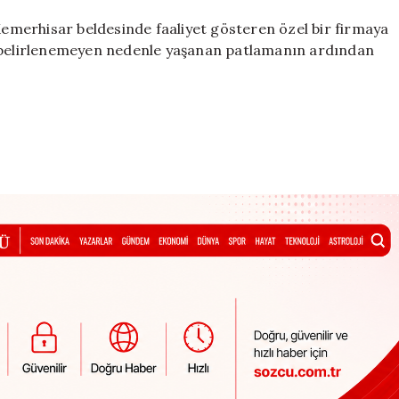
fabrikasında
patlama:
 Kemerhisar beldesinde faaliyet gösteren özel bir firmaya
Yaralılar
z belirlenemeyen nedenle yaşanan patlamanın ardından
var
için