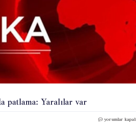
a patlama: Yaralılar var
Niğde’de
yorumlar kapal
havai
fişek