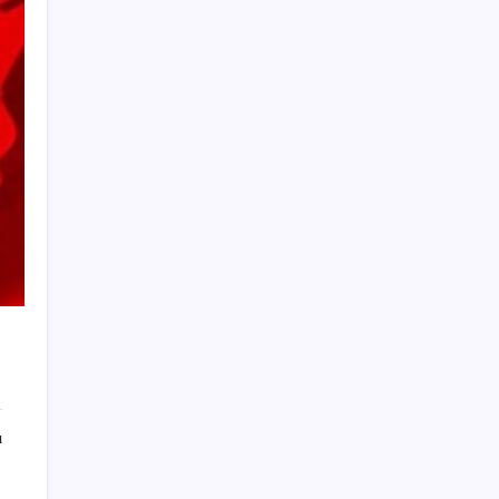
düşüren gizli formül
Otomobilde yeni ÖTV kuralı yürürlükte:
Vergi tutarı o seviyenin altına inemeyecek
Uluslararası forex dolandırıcılığı
operasyonu: 54 şüpheli adliyede
İran ordusu: Bahreyn’deki ABD’ye ait Şeyh
İsa Üssü’nü hedef aldık
Arjantin’de helikopter kazası: Üst düzey
yetkililerin de aralarında olduğu 7 kişi öldü
eBay, gazetecilere siber taciz davasında
uzlaşmaya gitti: 55 milyon dolar tazminat
ödeyecek
Antalya’da iki ayrı noktada orman yangını
Sarıyer TEM Otoyolu’nda midibüs devrildi:
Yaralılar var
ı
‘İnternette asgari düzeyde kişisel veri
paylaşılabilir’