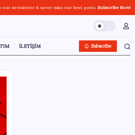
o our newsletter & never miss our best posts.
Subscribe Now!
TIM
İLETİŞİM
Subscribe
SON YAZILAR
Çorbaya eklenen o baharat damarları
temizliyor! Uzmanlardan kolesterol