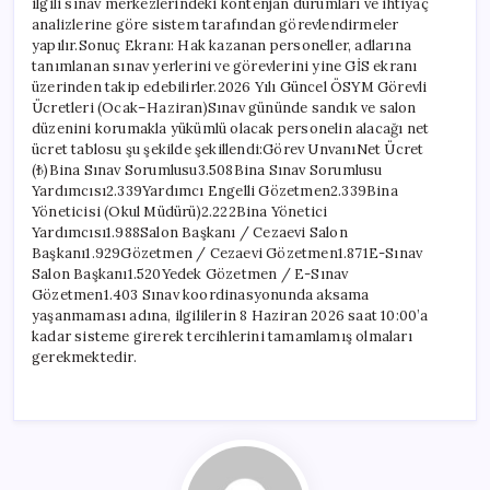
ilgili sınav merkezlerindeki kontenjan durumları ve ihtiyaç
analizlerine göre sistem tarafından görevlendirmeler
yapılır.Sonuç Ekranı: Hak kazanan personeller, adlarına
tanımlanan sınav yerlerini ve görevlerini yine GİS ekranı
üzerinden takip edebilirler.2026 Yılı Güncel ÖSYM Görevli
Ücretleri (Ocak–Haziran)Sınav gününde sandık ve salon
düzenini korumakla yükümlü olacak personelin alacağı net
ücret tablosu şu şekilde şekillendi:Görev UnvanıNet Ücret
(₺)Bina Sınav Sorumlusu3.508Bina Sınav Sorumlusu
Yardımcısı2.339Yardımcı Engelli Gözetmen2.339Bina
Yöneticisi (Okul Müdürü)2.222Bina Yönetici
Yardımcısı1.988Salon Başkanı / Cezaevi Salon
Başkanı1.929Gözetmen / Cezaevi Gözetmen1.871E-Sınav
Salon Başkanı1.520Yedek Gözetmen / E-Sınav
Gözetmen1.403 Sınav koordinasyonunda aksama
yaşanmaması adına, ilgililerin 8 Haziran 2026 saat 10:00’a
kadar sisteme girerek tercihlerini tamamlamış olmaları
gerekmektedir.