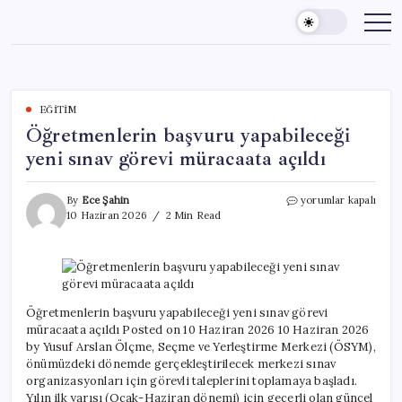
Skip
to
content
EĞITIM
Öğretmenlerin başvuru yapabileceği
yeni sınav görevi müracaata açıldı
Öğretmenlerin
By
Ece Şahin
yorumlar kapalı
başvuru
10 Haziran 2026
2 Min Read
yapabileceği
yeni
sınav
görevi
müracaata
açıldı
Öğretmenlerin başvuru yapabileceği yeni sınav görevi
için
müracaata açıldı Posted on 10 Haziran 2026 10 Haziran 2026
by Yusuf Arslan Ölçme, Seçme ve Yerleştirme Merkezi (ÖSYM),
önümüzdeki dönemde gerçekleştirilecek merkezi sınav
organizasyonları için görevli taleplerini toplamaya başladı.
Yılın ilk yarısı (Ocak-Haziran dönemi) için geçerli olan güncel