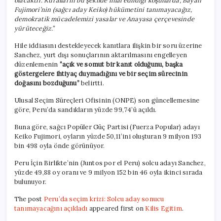
olacaktır. Kuralların bu şekilde ihlal edildiği koşullarda, Bayan
Fujimori’nin (sağcı aday Keiko) hükümetini tanımayacağız,
demokratik mücadelemizi yasalar ve Anayasa çerçevesinde
yürüteceğiz.”
Hile iddiasını destekleyecek kanıtlara ilişkin bir soru üzerine
Sanchez, yurt dışı sonuçlarının aktarılmasını engelleyen
düzenlemenin
“açık ve somut bir kanıt olduğunu, başka
göstergelere ihtiyaç duymadığını ve bir seçim sürecinin
doğasını bozduğunu”
belirtti.
Ulusal Seçim Süreçleri Ofisinin (ONPE) son güncellemesine
göre, Peru’da sandıkların yüzde 99,74’ü açıldı.
Buna göre, sağcı Popüler Güç Partisi (Fuerza Popular) adayı
Keiko Fujimori, oyların yüzde 50,11’ini oluşturan 9 milyon 193
bin 498 oyla önde görünüyor.
Peru İçin Birlikte’nin (Juntos por el Peru) solcu adayı Sanchez,
yüzde 49,88 oy oranı ve 9 milyon 152 bin 46 oyla ikinci sırada
bulunuyor.
The post
Peru’da seçim krizi: Solcu aday sonucu
tanımayacağını açıkladı
appeared first on
Kilis Egitim
.