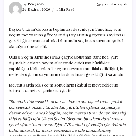
Peru’da
By
Ece Şahin
yorumlar kapalı
seçim
24 Haziran 2026
1 Min Read
krizi:
Solcu
aday
Başkent Lima’da basın toplantısı düzenleyen Sanchez, yeni
sonucu
seçim mevzuatına göre yurt dışı oylarının geçersiz sayılması
tanımayacağını
açıkladı
gerektiğini savunarak aksi durumda seçim sonucunun şaibeli
için
olacağını öne sürdü.
Ulusal Seçim Jürisine (JNE) çağrıda bulunan Sanchez, yurt
dışındaki oyların sayım sürecinde ciddi usulsüzlükler
yapıldığını iddia ederek seçim mevzuatının ihlal edildiğini, bu
nedenle oyların sayımının durdurulması gerektiğini savundu.
Mevcut şartlarda seçim sonuçlarını kabul etmeyeceklerini
belirten Sanchez, şunları söyledi:
“Bu ciddi düzensizlik, artan bir hileye dönüşmektedir çünkü
konsolosluk ofisleri tarafından yürütülen oylama, sayılmaya
devam ediyor. Ancak bugün, seçim mevzuatının dokunulmazlığı
ihlal edildiği için Ulusal Seçim Jürisinin bu işlemi durdurması
gerektiğine inanıyoruz. Eğer JNE hukuki güvenliği göz önünde
bulundurarak bir karar vermezse bu hile tamamlanmış