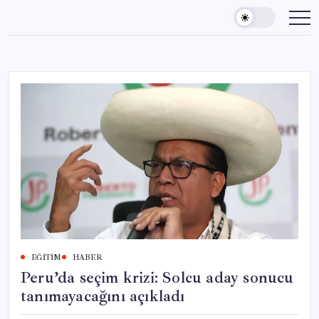
Skip
to
content
EĞITIM
HABER
Peru’da seçim krizi: Solcu aday sonucu
tanımayacağını açıkladı