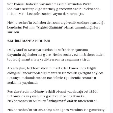
Söz konusu haberin yayımlanmasının ardından Putin
iddialara sert tepki göstermiş, gazetenin sahibi Aleksandr
Lebedev ise kısa süre sonra yayını durdurmuştu.
Nekhoroshev’in bu haberden sonra güvenlik endişesi yaşadığı,
kendisini Putin’in
“kişisel düşmanı”
olarak tanımladığı ileri
sürüldü.
ZEHİRLİ MANTAR İDDİASI
Daily Mail’in Letonya merkezli Delfi haber ajansına
dayandırdığı haberine göre, Nekhoroshev evinin bahçesinden
topladığı mantarları yedikten sonra yaşamını yitirdi.
Arkadaşları, Nekhoroshev’in mantarlar konusunda bilgili
olduğunu ancak topladığı mantarların zehirli çıktığını söyledi.
Letonya makamlarından ise ölümle ilgili henüz resmi bir
açıklama yapılmadı.
Rus gazetecinin ölümüyle ilgili otopsi yapılacağı belirtildi.
Letonya’da yaşayan Rus gazeteci Bozena Rynska,
Nekhoroshev’in ölümünü
“anlaşılmaz”
olarak nitelendirdi.
Nekhoroshev’in bir arkadaşı olan Igors Vatolins ise gazeteciyi