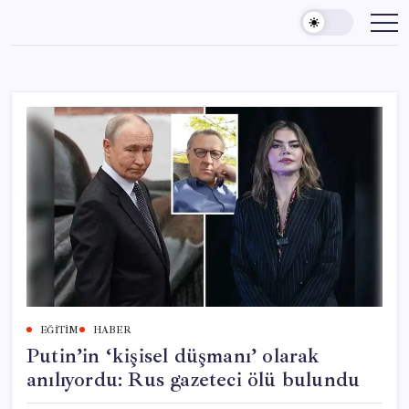
Skip
to
content
EĞITIM
HABER
Putin’in ‘kişisel düşmanı’ olarak
anılıyordu: Rus gazeteci ölü bulundu