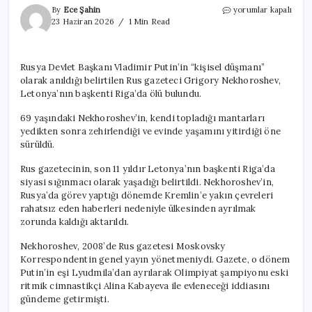
Putin’in
By
Ece Şahin
yorumlar kapalı
‘kişisel
23 Haziran 2026
1 Min Read
düşmanı’
olarak
anılıyordu:
Rusya Devlet Başkanı Vladimir Putin’in “kişisel düşmanı”
Rus
olarak anıldığı belirtilen Rus gazeteci Grigory Nekhoroshev,
gazeteci
ölü
Letonya’nın başkenti Riga’da ölü bulundu.
bulundu
için
69 yaşındaki Nekhoroshev’in, kendi topladığı mantarları
yedikten sonra zehirlendiği ve evinde yaşamını yitirdiği öne
sürüldü.
Rus gazetecinin, son 11 yıldır Letonya’nın başkenti Riga’da
siyasi sığınmacı olarak yaşadığı belirtildi. Nekhoroshev’in,
Rusya’da görev yaptığı dönemde Kremlin’e yakın çevreleri
rahatsız eden haberleri nedeniyle ülkesinden ayrılmak
zorunda kaldığı aktarıldı.
Nekhoroshev, 2008’de Rus gazetesi Moskovsky
Korrespondentin genel yayın yönetmeniydi. Gazete, o dönem
Putin’in eşi Lyudmila’dan ayrılarak Olimpiyat şampiyonu eski
ritmik cimnastikçi Alina Kabayeva ile evleneceği iddiasını
gündeme getirmişti.