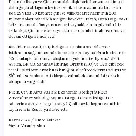
Putin de Rusya ve Çin arasındaki ilişkilerin her zamankinden
daha güçlü olduğunu belirterek, iki ülke arasındaki ticaretin
son 25 yılda 30 kat arttığını ve yıllık ticaret hacminin 200
milyar doları rahatlıkla aştığını kaydetti. Putin, Orta Doğu’daki
kriz ortamında Rusya’nın enerji kaynaklarında güvenilir bir
tedarikçi, Çin’in ise bu kaynakların sorumlu bir alıcısı olmaya
devam ettiğini ifade etti.
Rus lider, Rusya-Çin iş birliğinin uluslararası düzeyde
istikrarın sağlanmasında önemli bir rol oynadığını belirterek,
“Çok kutuplu bir dünya oluşturma yolunda ilerliyoruz” dedi.
Ayrıca, BRICS, Şanghay İşbirliği Örgütü (ŞİÖ) ve G20 gibi çok
taraflı platformlarda bu iş birliğini sürdüreceklerini belirtti ve
ŞİÖ’nün sorunların ortaklaşa çözümünde önemli bir örnek
olduğunu vurguladı.
Putin, Çin’in Asya Pasifik Ekonomik İşbirliği (APEC)
Zirvesi’ne ev sahipliği yapma isteğini desteklediğini de
sözlerine ekleyerek, gelecek yıl Çinli mevkidaşını resmi bir
ziyaret için Rusya’ya davet etti.
Kaynak: AA / Emre Aytekin
Yazar: Yusuf Arslan