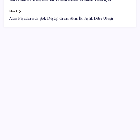
Next
Altın Fiyatlarında Şok Düşüş! Gram Altın İki Aylık Dibe Ulaştı
SON YAZILAR
KOBİ’ler için akıllı üretim üssü
Yargıtay’dan kritik karar: SGK emekliye faiz
ödeyecek!
Resmi Gazete’de bugün (08.08.2026)
Erdoğan’dan ‘Mekke Ortak Savunma Anlaşması’