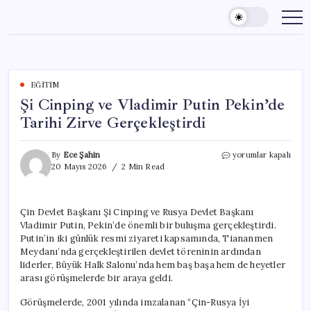
Skip
to
content
EĞITIM
Şi Cinping ve Vladimir Putin Pekin’de
Tarihi Zirve Gerçekleştirdi
Şi
By
Ece Şahin
yorumlar kapalı
Cinping
20 Mayıs 2026
2 Min Read
ve
Vladimir
Putin
Çin Devlet Başkanı Şi Cinping ve Rusya Devlet Başkanı
Pekin’de
Vladimir Putin, Pekin’de önemli bir buluşma gerçekleştirdi.
Tarihi
Zirve
Putin’in iki günlük resmi ziyareti kapsamında, Tiananmen
Gerçekleştirdi
Meydanı’nda gerçekleştirilen devlet töreninin ardından
için
liderler, Büyük Halk Salonu’nda hem baş başa hem de heyetler
arası görüşmelerde bir araya geldi.
Görüşmelerde, 2001 yılında imzalanan “Çin-Rusya İyi