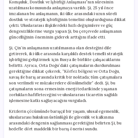
Komşuluk, Dostluk ve İşbirliği Anlaşması”nın süresinin
uzatılması konusunda anlaşmaya varıldı. Şi, 25 yıl önce
imzalanan bu anlaşmanın, iki ülke arasındaki uzun süreli
dostluk ve stratejik işbirliğinin temelini oluşturduğuna dikkat
çekti. Uluslararası ilişkilerdeki hızlı değişimlere ve güç
dengesizliklerine vurgu yapan Şi, bu çerçevede anlaşmanın
güncelliğinin öneminin giderek arttığını ifade etti.
Şi, Çin’in anlaşmanın uzatılmasına olan desteğini dile
getirerek, iki ülke arasında karşılıklı destek temelli stratejik
işbirliğini geliştirmek için Rusya ile birlikte çalışacaklarını
belirtti. Ayrıca, Orta Doğu’daki çatışmaların durdurulması
gerektiğine dikkat çekerek, “Körfez bölgesi ve Orta Doğu,
savaş ile barış arasında kritik bir noktada; tüm çatışmalara
son verilmeli ve müzakerelere dönülmelidir” dedi. Şi, bu
çatışmaların sona ermesinin enerji tedarikinde yaşanan
zorlukları hafifleteceğini ve uluslararası ticaretin sağlıklı
işlemesine katkı sağlayacağını vurguladı.
Krizlerin çözümünde barışçıl bir yaşam, ulusal egemenlik,
uluslararası hukukun üstünlüğü ile güvenlik ve kalkınma
arasındaki dengenin sağlanması gerektiğini belirten Şi, bu
hedefle dört maddelik bir barış önerisi sundu.