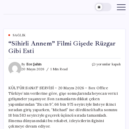
Skip
to
content
SAĞLIK
“Sihirli Annem” Filmi Gişede Rüzgar
Gibi Esti
“Sihirli
By
Ece Şahin
yorumlar kapalı
Annem”
20 Mayıs 2026
1 Min Read
Filmi
Gişede
Rüzgar
KÜLTÜR SANAT SERVİSİ – 20 Mayıs 2026 – Box Office
Gibi
Türkiye’nin verilerine göre, gişe sonuçlarında heyecan verici
Esti
için
gelişmeler yaşanıyor. Son zamanların dikkat çeken
yapımlarından “Siccin 9”, 66 bin 975 seyirciyle listeye ikinci
sıradan giriş yaparken, “Michael” ise dördüncü hafta sonunu
18 bin 583 seyirciyle geçerek üçüncü sırada tamamladı.
Sinema dünyasındaki bu rekabet, izleyicilerin ilgisini
çekmeye devam ediyor.