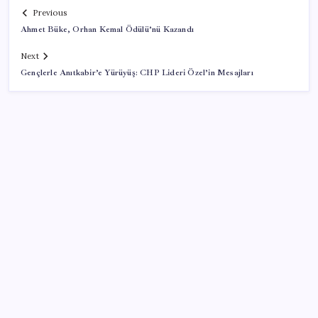
Previous
Ahmet Büke, Orhan Kemal Ödülü’nü Kazandı
Next
Gençlerle Anıtkabir’e Yürüyüş: CHP Lideri Özel’in Mesajları
SON YAZILAR
Erdoğan’dan ‘Mekke Ortak Savunma Anlaşması’
açıklaması: ‘Hiçbir ülkeyi hedef almıyor’
‘Tek çatı altında toplanmalı’ dedi: Akın Gürlek’ten
‘internet gazeteciliği’ için yasa sinyali mi?